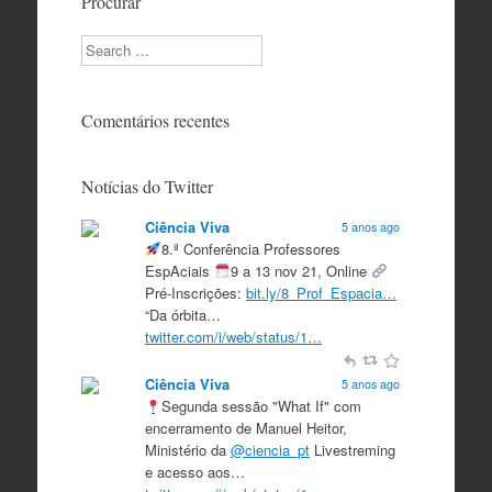
Procurar
Search
Comentários recentes
Notícias do Twitter
Ciência Viva
5 anos ago
8.ª Conferência Professores
EspAciais
9 a 13 nov 21, Online
Pré-Inscrições:
bit.ly/8_Prof_Espacia…
“Da órbita…
twitter.com/i/web/status/1…
Ciência Viva
5 anos ago
Segunda sessão "What If" com
encerramento de Manuel Heitor,
Ministério da
@ciencia_pt
Livestreming
e acesso aos…