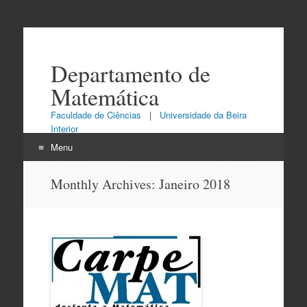
Departamento de
Matemática
Faculdade de Ciências
|
Universidade da Beira
Interior
Menu
Skip
Monthly Archives:
Janeiro 2018
to
content