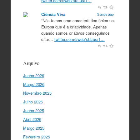
twitter.com/i/web/status/1…
Ciência Viva
5 anos ago
“Nós temos uma característica única na
Europa que é a criatividade. Apenas
quando somos criativos conseguimos
criar…
twitter.com/i/web/status/1…
Ciência Viva
5 anos ago
“O que nos distingue de outros locais é
Arquivo
a nossa matriz humanista na Europa
que está assente em três valores:
Junho 2026
coesão…
twitter.com/i/web/status/1…
Março 2026
Ciência Viva
5 anos ago
Novembro 2025
"Para mim, a criação do Ministério da
Julho 2025
Ciência foi o momento fundamental
para a mudança do ensino em Portugal,
Junho 2025
e par…
twitter.com/i/web/status/1…
Abril 2025
Março 2025
I Gulbenkian Ciência
5 anos ago
Fantastic closing up of
Fevereiro 2025