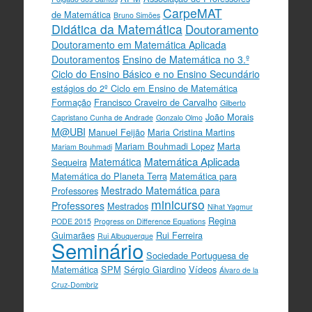
CarpeMAT
de Matemática
Bruno Simões
Didática da Matemática
Doutoramento
Doutoramento em Matemática Aplicada
Doutoramentos
Ensino de Matemática no 3.º
Ciclo do Ensino Básico e no Ensino Secundário
estágios do 2º Ciclo em Ensino de Matemática
Formação
Francisco Craveiro de Carvalho
Gilberto
João Morais
Capristano Cunha de Andrade
Gonzalo Olmo
M@UBI
Manuel Feijão
Maria Cristina Martins
Mariam Bouhmadi Lopez
Marta
Mariam Bouhmadi
Matemática Aplicada
Matemática
Sequeira
Matemática do Planeta Terra
Matemática para
Mestrado Matemática para
Professores
minicurso
Professores
Mestrados
Nihat Yagmur
Regina
PODE 2015
Progress on Difference Equations
Guimarães
Rui Ferreira
Rui Albuquerque
Seminário
Sociedade Portuguesa de
Matemática
SPM
Sérgio Giardino
Vídeos
Álvaro de la
Cruz-Dombriz