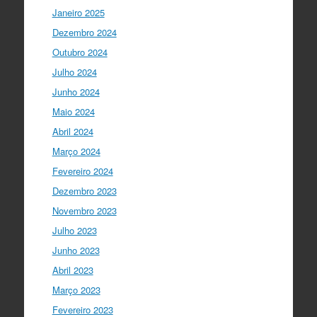
#SummerSchool2021
week with a talk
Janeiro 2025
about "Communicating at the Speed of
Dezembro 2024
Science" with the…
twitter.com/i/web/status/1…
Outubro 2024
Julho 2024
Ciência Viva
5 anos ago
Junho 2024
"Hoje fazemos parte de equipas
europeias multidisciplinares que têm
Maio 2024
um objetivo comum: a resolução de
Abril 2024
problemas mun…
twitter.com/i/web/status/1…
Março 2024
Fevereiro 2024
Ciência Viva
5 anos ago
Dezembro 2023
“O impacto dos jovens investigadores,
como eu, na sociedade é hoje muito
Novembro 2023
visível nas empresas. Já não estamos
Julho 2023
fecha…
twitter.com/i/web/status/1…
Junho 2023
Ciência Viva
5 anos ago
Abril 2023
LIVE NOW
What If - A ciência e a
Março 2023
cultura científica no futuro da Europa
Fevereiro 2023
em direto do
@CCVBraganca
.