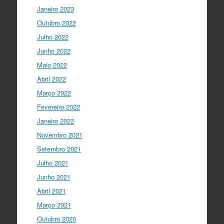
Acompanhe li…
Janeiro 2023
twitter.com/i/web/status/1…
Outubro 2022
I Gulbenkian Ciência
Julho 2022
5 anos ago
Great honor to have
@mleptin
,
Junho 2022
@EMBO
Director & appointed
Maio 2022
@ERC_Research
President talking to
@IGCiencia
…
Abril 2022
twitter.com/i/web/status/1…
Março 2022
Fevereiro 2022
Janeiro 2022
Novembro 2021
Setembro 2021
Julho 2021
Junho 2021
Abril 2021
Março 2021
Outubro 2020