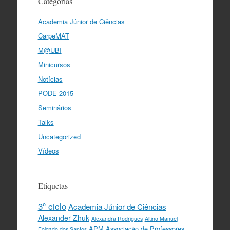
Categorias
Academia Júnior de Ciências
CarpeMAT
M@UBI
Minicursos
Notícias
PODE 2015
Seminários
Talks
Uncategorized
Vídeos
Etiquetas
3º ciclo
Academia Júnior de Ciências
Alexander Zhuk
Alexandra Rodrigues
Altino Manuel
APM
Associação de Professores
Folgado dos Santos