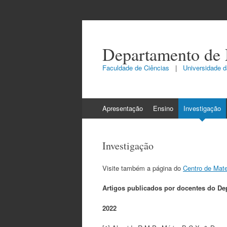
Departamento de
Faculdade de Ciências
|
Universidade da
Skip
Apresentação
Ensino
Investigação
to
content
Investigação
Visite também a página do
Centro de Mate
Artigos publicados por docentes do De
2022