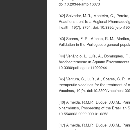
doi:10.20344/amp.16073
[42] Salvador, M.R., Monteiro, C., Pereira
Reactions sent to a Regional Pharmacovigi
Health, 19(7), 3754. doi: 10.3390/ijerph19
[43] Soares, F. R., Afonso, R. M., Martins
Validation in the Portuguese general popu
[44] Venâncio, I., Luís, A., Domingues, F.,
Arcobacteraceae in Aquatic Environments:
10.3390/pathogens11020244
[45] Ventura, C., Luís, Â., Soares, C. P., V
therapeutic vaccines for the treatment of c
Vaccines, 10(9). doi:10.3390/vaccines10
[46] Almeida, R.M.P., Duque, J.C.M., Pann
biharmônico, Proceeding of the Brasilian 
10.5540/03.2022.009.01.0253
[47] Almeida, R.M.P., Duque, J.C.M., Pann