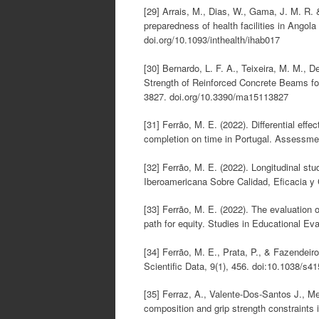
[29] Arrais, M., Dias, W., Gama, J. M. R. 
preparedness of health facilities in Ango
doi.org/10.1093/inthealth/ihab017
[30] Bernardo, L. F. A., Teixeira, M. M.,
Strength of Reinforced Concrete Beams fo
3827. doi.org/10.3390/ma15113827
[31] Ferrão, M. E. (2022). Differential ef
completion on time in Portugal. Assessme
[32] Ferrão, M. E. (2022). Longitudinal stu
Iberoamericana Sobre Calidad, Eficacia y
[33] Ferrão, M. E. (2022). The evaluation o
path for equity. Studies in Educational Ev
[34] Ferrão, M. E., Prata, P., & Fazendeiro
Scientific Data, 9(1), 456. doi:10.1038/s4
[35] Ferraz, A., Valente-Dos-Santos J., M
composition and grip strength constraints 