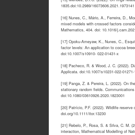
1835.doi:10.2989/16073606.2021.1973141
[16] Nunes, C., Mário, A., Ferreira, D., Mor
mixed models with crossed factors consid
Mathematics, 404. doi: 10.1016/j.cam.20
[17] Opoku-Ameyaw, K., Nunes, C., Esquiv
factor levels: An application to cocoa bre
doi:10.1007/s10910- 022-01431-x
[18] Pacheco, R. & Wood, J. C. (2022). D
Applicata. doi:10.1007/s10231-022-01271-
[19] Panga, Z. & Pereira, L. (2022). On th
stationary random fields. Communications 
doi:10.1080/03610926.2020.1823001
[20] Patrício, P.F. (2022). Wildlife reserve
doi.org/10.1111/itor.13230
[21] Rebelo, P., Rosa, S. & Silva, C. M. (
interaction, Mathematical Modelling of N