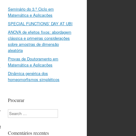
Seminário do 3.º Ciclo em
Matemática e Aplicações
SPECIAL FUNCTIONS’ DAY AT UBI
ANOVA de efeitos fixos: abordagem
clássica e primeiras considerações
sobre amostras de dimensão
aleatória
Provas de Doutoramento em
Matemática e Aplicações
-
Dinâmica genérica dos
homeomorfismos simpléticos
Procurar
,
Search
f
Comentários recentes