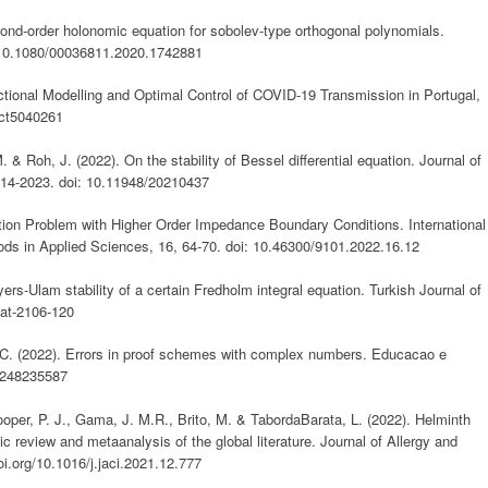
ond-order holonomic equation for sobolev-type orthogonal polynomials.
i:10.1080/00036811.2020.1742881
actional Modelling and Optimal Control of COVID-19 Transmission in Portugal,
act5040261
 & Roh, J. (2022). On the stability of Bessel differential equation. Journal of
014-2023. doi: 10.11948/20210437
tion Problem with Higher Order Impedance Boundary Conditions. International
ds in Applied Sciences, 16, 64-70. doi: 10.46300/9101.2022.16.12
ers-Ulam stability of a certain Fredholm integral equation. Turkish Journal of
mat-2106-120
, C. (2022). Errors in proof schemes with complex numbers. Educacao e
2248235587
Cooper, P. J., Gama, J. M.R., Brito, M. & TabordaBarata, L. (2022). Helminth
c review and metaanalysis of the global literature. Journal of Allergy and
i.org/10.1016/j.jaci.2021.12.777