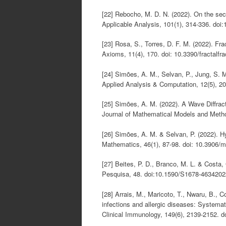
[22] Rebocho, M. D. N. (2022). On the sec
Applicable Analysis, 101(1), 314-336. do
[23] Rosa, S., Torres, D. F. M. (2022). Fr
Axioms, 11(4), 170. doi: 10.3390/fractalfr
[24] Simões, A. M., Selvan, P., Jung, S. M.
Applied Analysis & Computation, 12(5), 2
[25] Simões, A. M. (2022). A Wave Diffrac
Journal of Mathematical Models and Metho
[26] Simões, A. M. & Selvan, P. (2022). Hy
Mathematics, 46(1), 87-98. doi: 10.3906/
[27] Beites, P. D., Branco, M. L. & Costa
Pesquisa, 48. doi:10.1590/S1678-463420
[28] Arrais, M., Maricoto, T., Nwaru, B., 
infections and allergic diseases: Systemati
Clinical Immunology, 149(6), 2139-2152. do