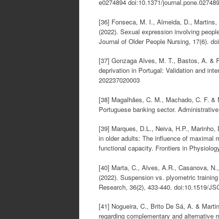
e0274894 doi:10.1371/journal.pone.02748
[36] Fonseca, M. I., Almeida, D., Martins, 
(2022). Sexual expression involving people w
Journal of Older People Nursing, 17(6). d
[37] Gonzaga Alves, M. T., Bastos, A. & Fe
deprivation in Portugal: Validation and in
202237020003
[38] Magalhães, C. M., Machado, C. F. & Nu
Portuguese banking sector. Administrativ
[39] Marques, D.L., Neiva, H.P., Marinho, 
in older adults: The influence of maximal
functional capacity. Frontiers in Physiolo
[40] Marta, C., Alves, A.R., Casanova, N.
(2022). Suspension vs. plyometric training 
Research, 36(2), 433-440. doi:10.1519/
[41] Nogueira, C., Brito De Sá, A. & Marti
regarding complementary and alternative m