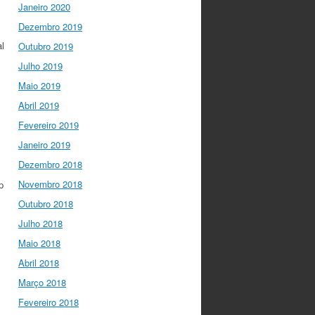
to have
@mleptin
,
Janeiro 2020
@EMBO
Director &
Dezembro 2019
appointed
al
@ERC_Research
Outubro 2019
President talking to
Julho 2019
@IGCiencia
…
Maio 2019
twitter.com/i/web/status/1…
Abril 2019
Fevereiro 2019
Janeiro 2019
Dezembro 2018
Novembro 2018
p
Outubro 2018
Julho 2018
Maio 2018
Abril 2018
Março 2018
Fevereiro 2018