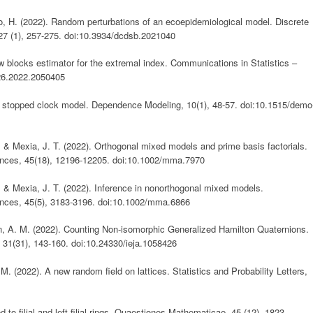
nho, H. (2022). Random perturbations of an ecoepidemiological model. Discrete
7 (1), 257-275. doi:10.3934/dcdsb.2021040
new blocks estimator for the extremal index. Communications in Statistics –
26.2022.2050405
The stopped clock model. Dependence Modeling, 10(1), 48-57. doi:10.1515/demo
C. & Mexia, J. T. (2022). Orthogonal mixed models and prime basis factorials.
ences, 45(18), 12196-12205. doi:10.1002/mma.7970
C. & Mexia, J. T. (2022). Inference in nonorthogonal mixed models.
ences, 45(5), 3183-3196. doi:10.1002/mma.6866
én, A. M. (2022). Counting Non-isomorphic Generalized Hamilton Quaternions.
a, 31(31), 143-160. doi:10.24330/ieja.1058426
, M. (2022). A new random field on lattices. Statistics and Probability Letters,
 to filial and left filial rings, Quaestiones Mathematicae, 45 (12), 1823-