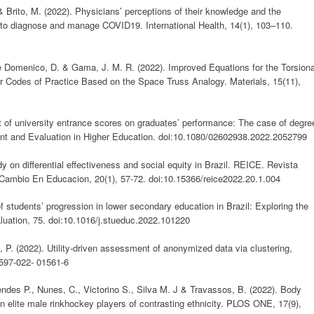
& Brito, M. (2022). Physicians’ perceptions of their knowledge and the
la to diagnose and manage COVID19. International Health, 14(1), 103–110.
 De Domenico, D. & Gama, J. M. R. (2022). Improved Equations for the Torsiona
r Codes of Practice Based on the Space Truss Analogy. Materials, 15(11),
fect of university entrance scores on graduates’ performance: The case of degre
nt and Evaluation in Higher Education. doi:10.1080/02602938.2022.2052799
dy on differential effectiveness and social equity in Brazil. REICE. Revista
 Cambio En Educacion, 20(1), 57-72. doi:10.15366/reice2022.20.1.004
f students’ progression in lower secondary education in Brazil: Exploring the
aluation, 75. doi:10.1016/j.stueduc.2022.101220
, P. (2022). Utility-driven assessment of anonymized data via clustering,
1597-022- 01561-6
endes P., Nunes, C., Victorino S., Silva M. J & Travassos, B. (2022). Body
in elite male rinkhockey players of contrasting ethnicity. PLOS ONE, 17(9),