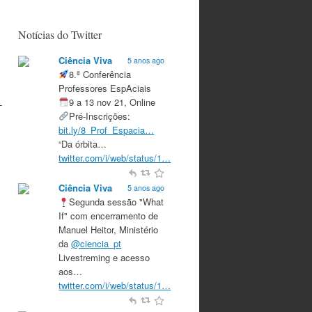
Notícias do Twitter
Ciência Viva
5 anos ago
8.ª Conferência
Professores EspAciais
9 a 13 nov 21, Online
-
Pré-Inscrições:
bit.ly/8_Prof_Espacia…
“Da órbita…
twitter.com/i/web/status/1…
Ciência Viva
5 anos ago
Segunda sessão "What
If" com encerramento de
Manuel Heitor, Ministério
da
@ciencia_pt
Livestreming e acesso
aos…
twitter.com/i/web/status/1…