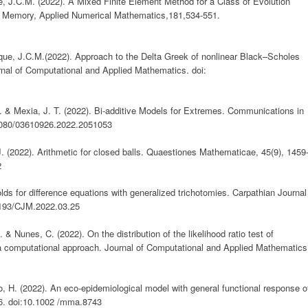
, J.C.M. (2022). A Mixed Finite Element Method for a Class of Evolution
and Memory, Applied Numerical Mathematics,181,534-551.
que, J.C.M.(2022). Approach to the Delta Greek of nonlinear Black–Scholes
nal of Computational and Applied Mathematics. doi:
, D. & Mexia, J. T. (2022). Bi-additive Models for Extremes. Communications in
.1080/03610926.2022.2051053
, J. (2022). Arithmetic for closed balls. Quaestiones Mathematicae, 45(9), 1459
2
olds for difference equations with generalized trichotomies. Carpathian Journal
7193/CJM.2022.03.25
 & Nunes, C. (2022). On the distribution of the likelihood ratio test of
 computational approach. Journal of Computational and Applied Mathematics
ho, H. (2022). An eco-epidemiological model with general functional response o
26. doi:10.1002 /mma.8743