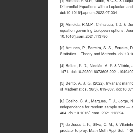
[1] Almeida R.M.P., Mário, B.C.X. & Duque
Differential Equations with p-Laplacian 
doi:10.1016/j.apnum.2022.07.004
[2] Almeida, R.M.P., Chihaluca, T.D. & Du
equation governing European options, Jour
10.1016/j.cam.2021.113790
[3] Antunes, P., Ferreira, S. S., Ferreira
Statistics – Theory and Methods. doi:10
[4] Beites, P. D., Nicolás, A. P. & Vitória
1471. doi:10.2989/16073606.2021.194940
[5] Bento, A. J. G. (2022). Invariant manif
of Mathematics, 38(3), 819-837. doi:10.3
[6] Coelho, C. A., Marques, F. J., Jorge, N.
independence for random sample size — a
404. doi:10.1016/j.cam .2021.113394
[7] de Jesus L. F., Silva, C. M., & Vilarin
predator to prey. Math Meth Appl Sci., 1-