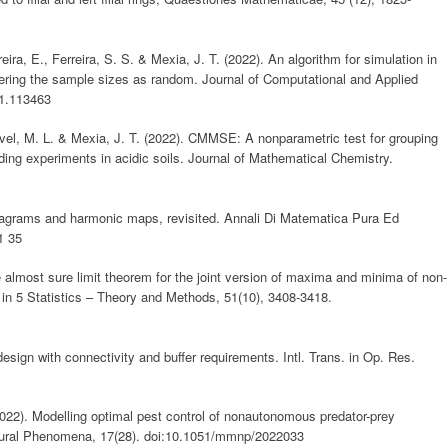
eira, E., Ferreira, S. S. & Mexia, J. T. (2022). An algorithm for simulation in
ering the sample sizes as random. Journal of Computational and Applied
21.113463
el, M. L. & Mexia, J. T. (2022). CMMSE: A nonparametric test for grouping
eding experiments in acidic soils. Journal of Mathematical Chemistry.
iagrams and harmonic maps, revisited. Annali Di Matematica Pura Ed
1 35
e almost sure limit theorem for the joint version of maxima and minima of non-
in 5 Statistics – Theory and Methods, 51(10), 3408-3418.
 design with connectivity and buffer requirements. Intl. Trans. in Op. Res.
2022). Modelling optimal pest control of nonautonomous predator-prey
atural Phenomena, 17(28). doi:10.1051/mmnp/2022033