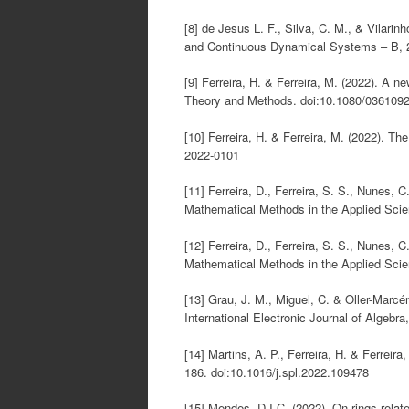
[8] de Jesus L. F., Silva, C. M., & Vilari
and Continuous Dynamical Systems – B, 2
[9] Ferreira, H. & Ferreira, M. (2022). A 
Theory and Methods. doi:10.1080/036109
[10] Ferreira, H. & Ferreira, M. (2022). 
2022-0101
[11] Ferreira, D., Ferreira, S. S., Nunes, 
Mathematical Methods in the Applied Sci
[12] Ferreira, D., Ferreira, S. S., Nunes, 
Mathematical Methods in the Applied Sci
[13] Grau, J. M., Miguel, C. & Oller-Marc
International Electronic Journal of Algebr
[14] Martins, A. P., Ferreira, H. & Ferreira
186. doi:10.1016/j.spl.2022.109478
[15] Mendes, D.I.C. (2022). On rings related