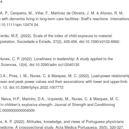
94
A. P., Cerqueira, M., Villar, F., Martinez de Oliveira, J. M. & Afonso, R. M.
ith dementia living in long-term care facilities: Staff’s reactions. Internation
oi:10.1111/opn.12474 24.
rrão, M.E. (2022). Scale of the index of child exposure to material
terpretation. Sociedade e Estado, 37(2), 435-456. doi:10.1590/s0102-6992-
nes, C. P. (2022). Loneliness in leadership: A study applied to the
e Sciences, 12(4). doi:10.3390/adm sci12040130
D.A., Pires, I. M., Nunes, C. & Marques, M. C. (2022). Load-power relationshi
 mean and peak power values and their associations with lower and upper-limb
gy, 13. doi:10.3389/fphys.2022.1007772
, Neiva, H.P., Marinho, D.A., Izquierdo, M., Nunes, C. & Marques, M. C.
in children’s explosive strength. Journal of Strength and Conditioning
JSC.0000000000004009
ns, A. P. (2022). Attitudes, knowledge, and views of Portuguese physicians
edicine: A crosssectional study. Acta Medica Portuguesa, 35(5), 320-327.