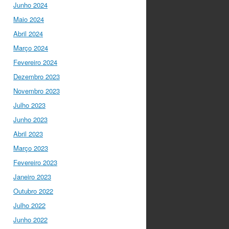
para a mudança do
Junho 2024
ensino em Portugal, e
Maio 2024
par…
twitter.com/i/web/status/1…
Abril 2024
Março 2024
I Gulbenkian Ciência
Fevereiro 2024
5 anos ago
Fantastic
closing up of
Dezembro 2023
#SummerSchool2021
Novembro 2023
week with a talk about
Julho 2023
"Communicating at the
Speed of Science" with
Junho 2023
the…
Abril 2023
twitter.com/i/web/status/1…
Março 2023
Ciência Viva
5 anos ago
Fevereiro 2023
"Hoje fazemos parte de
Janeiro 2023
equipas europeias
multidisciplinares que têm
Outubro 2022
um objetivo comum: a
Julho 2022
resolução de problemas
Junho 2022
mun…