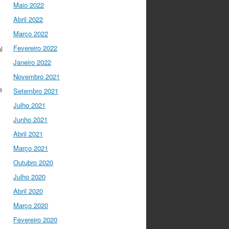
twitter.com/i/web/status/1…
Maio 2022
Abril 2022
Ciência Viva
5 anos ago
Março 2022
“O impacto dos jovens
investigadores, como eu,
Fevereiro 2022
l
na sociedade é hoje
Janeiro 2022
muito visível nas
empresas. Já não
Novembro 2021
estamos fecha…
e
Setembro 2021
twitter.com/i/web/status/1…
Julho 2021
Ciência Viva
5 anos ago
Junho 2021
LIVE NOW
What If -
Abril 2021
A ciência e a cultura
Março 2021
científica no futuro da
Europa em direto do
Outubro 2020
@CCVBraganca
.
Julho 2020
Acompanhe li…
twitter.com/i/web/status/1…
Abril 2020
Março 2020
I Gulbenkian Ciência
Fevereiro 2020
5 anos ago
Great honor