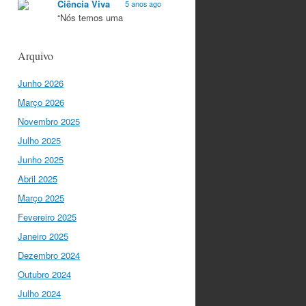
Ciência Viva
5 anos ago
“Nós temos uma
característica única na
Europa que é a
Arquivo
criatividade. Apenas
quando somos criativos
Junho 2026
conseguimos criar…
twitter.com/i/web/status/1…
Março 2026
Novembro 2025
Ciência Viva
5 anos ago
Julho 2025
“O que nos distingue de
outros locais é a nossa
Junho 2025
matriz humanista na
Abril 2025
Europa que está assente
em três valores:
Março 2025
coesão…
Fevereiro 2025
twitter.com/i/web/status/1…
Janeiro 2025
Ciência Viva
Dezembro 2024
5 anos ago
"Para mim, a criação do
Outubro 2024
Ministério da Ciência foi o
Julho 2024
momento fundamental