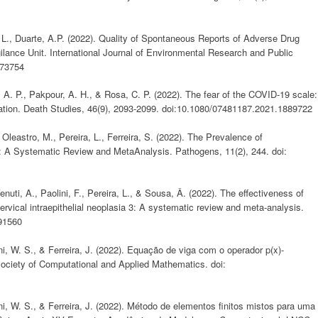
, L., Duarte, A.P. (2022). Quality of Spontaneous Reports of Adverse Drug
lance Unit. International Journal of Environmental Research and Public
073754
, A. P., Pakpour, A. H., & Rosa, C. P. (2022). The fear of the COVID-19 scale:
lation. Death Studies, 46(9), 2093-2099. doi:10.1080/07481187.2021.1889722
 Oleastro, M., Pereira, L., Ferreira, S. (2022). The Prevalence of
 A Systematic Review and MetaAnalysis. Pathogens, 11(2), 244. doi:
enuti, A., Paolini, F., Pereira, L., & Sousa, Â. (2022). The effectiveness of
ervical intraepithelial neoplasia 3: A systematic review and meta-analysis.
091560
i, W. S., & Ferreira, J. (2022). Equação de viga com o operador p(x)-
Society of Computational and Applied Mathematics. doi:
i, W. S., & Ferreira, J. (2022). Método de elementos finitos mistos para uma