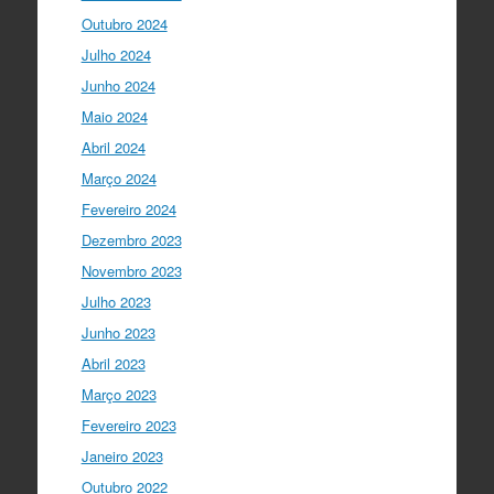
twitter.com/i/web/status/1…
Outubro 2024
Julho 2024
Ciência Viva
5 anos ago
Junho 2024
"Hoje fazemos parte de equipas
europeias multidisciplinares que têm
Maio 2024
um objetivo comum: a resolução de
Abril 2024
problemas mun…
twitter.com/i/web/status/1…
Março 2024
Fevereiro 2024
Ciência Viva
5 anos ago
Dezembro 2023
“O impacto dos jovens investigadores,
como eu, na sociedade é hoje muito
Novembro 2023
visível nas empresas. Já não estamos
Julho 2023
fecha…
twitter.com/i/web/status/1…
Junho 2023
Ciência Viva
5 anos ago
Abril 2023
LIVE NOW
What If - A ciência e a
Março 2023
cultura científica no futuro da Europa
Fevereiro 2023
em direto do
@CCVBraganca
.
Acompanhe li…
Janeiro 2023
twitter.com/i/web/status/1…
Outubro 2022