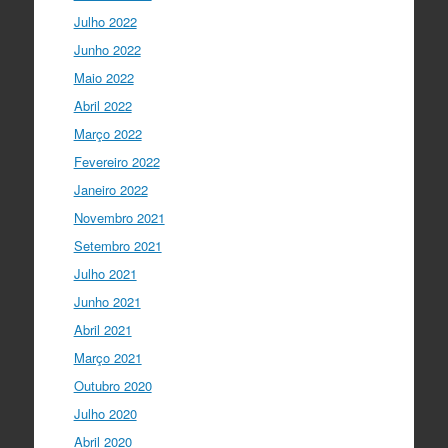
I Gulbenkian Ciência
Julho 2022
5 anos ago
Great honor to have
@mleptin
,
Junho 2022
@EMBO
Director & appointed
Maio 2022
@ERC_Research
President talking to
@IGCiencia
…
Abril 2022
twitter.com/i/web/status/1…
Março 2022
Fevereiro 2022
Janeiro 2022
Novembro 2021
Setembro 2021
Julho 2021
Junho 2021
Abril 2021
Março 2021
Outubro 2020
Julho 2020
Abril 2020