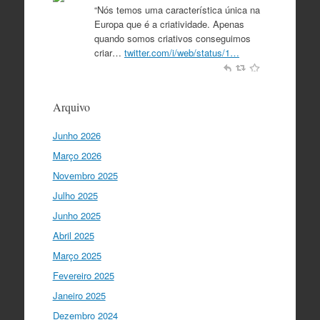
“Nós temos uma característica única na
Europa que é a criatividade. Apenas
quando somos criativos conseguimos
criar…
twitter.com/i/web/status/1…
Ciência Viva
5 anos ago
“O que nos distingue de outros locais é
Arquivo
a nossa matriz humanista na Europa
que está assente em três valores:
Junho 2026
coesão…
twitter.com/i/web/status/1…
Março 2026
Ciência Viva
5 anos ago
Novembro 2025
"Para mim, a criação do Ministério da
Julho 2025
Ciência foi o momento fundamental
para a mudança do ensino em Portugal,
Junho 2025
e par…
twitter.com/i/web/status/1…
Abril 2025
Março 2025
I Gulbenkian Ciência
5 anos ago
Fantastic closing up of
Fevereiro 2025
#SummerSchool2021
week with a talk
Janeiro 2025
about "Communicating at the Speed of
Dezembro 2024
Science" with the…