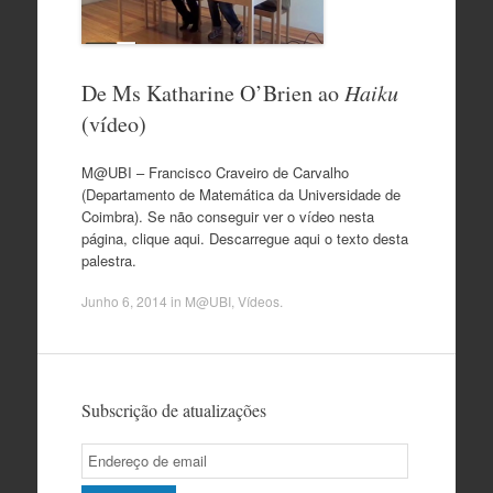
De Ms Katharine O’Brien ao
Haiku
(vídeo)
M@UBI – Francisco Craveiro de Carvalho
(Departamento de Matemática da Universidade de
Coimbra). Se não conseguir ver o vídeo nesta
página, clique aqui. Descarregue aqui o texto desta
palestra.
Junho 6, 2014
in
M@UBI
,
Vídeos
.
Subscrição de atualizações
Email
Subscription