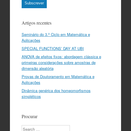
Subscrever
Artigos recentes
Seminário do 3.º Ciclo em Matemática e
Aplicações
SPECIAL FUNCTIONS’ DAY AT UBI
ANOVA de efeitos fixos: abordagem clássica e
primeiras considerações sobre amostras de
dimensão aleatória
Provas de Doutoramento em Matemática e
Aplicações
Dinâmica genérica dos homeomorfismos
simpléticos
Procurar
Search