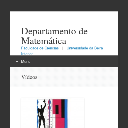
Departamento de
Matemática
Faculdade de Ciências
|
Universidade da Beira
Interior
Menu
Skip
Vídeos
to
content