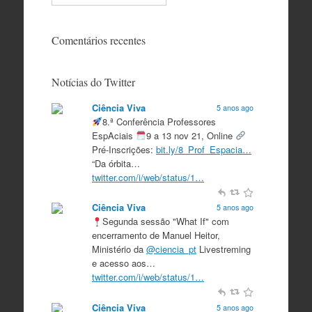
Comentários recentes
Notícias do Twitter
Ciência Viva
5 anos ago
8.ª Conferência Professores
EspAciais
9 a 13 nov 21, Online
Pré-Inscrições:
bit.ly/8_Prof_Espacia…
“Da órbita…
twitter.com/i/web/status/1…
Ciência Viva
5 anos ago
Segunda sessão "What If" com
encerramento de Manuel Heitor,
Ministério da
@ciencia_pt
Livestreming
e acesso aos…
twitter.com/i/web/status/1…
Ciência Viva
5 anos ago