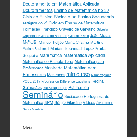
Doutoramento em Matemática Aplicada
Doutoramentos
Ensino de Matemática no 3.º
Ciclo do Ensino Básico e no Ensino Secundário
estágios do 2º Ciclo em Ensino de Matemática
Formação
Francisco Craveiro de Carvalho
Gilberto
João Morais
Capristano Cunha de Andrade
Gonzalo Olmo
M@UBI
Manuel Feijão
Maria Cristina Martins
Mariam Bouhmadi Lopez
Marta
Mariam Bouhmadi
Matemática Aplicada
Matemática
Sequeira
Matemática do Planeta Terra
Matemática para
Mestrado Matemática para
Professores
minicurso
Professores
Mestrados
Nihat Yagmur
Regina
PODE 2015
Progress on Difference Equations
Guimarães
Rui Ferreira
Rui Albuquerque
Seminário
Sociedade Portuguesa de
Matemática
SPM
Sérgio Giardino
Vídeos
Álvaro de la
Cruz-Dombriz
Meta