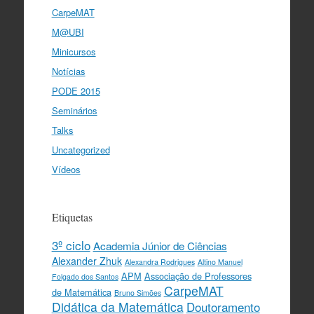
CarpeMAT
M@UBI
Minicursos
Notícias
PODE 2015
Seminários
Talks
Uncategorized
Vídeos
Etiquetas
3º ciclo
Academia Júnior de Ciências
Alexander Zhuk
Alexandra Rodrigues
Altino Manuel
APM
Associação de Professores
Folgado dos Santos
CarpeMAT
de Matemática
Bruno Simões
Didática da Matemática
Doutoramento