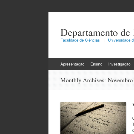
Departamento de
Faculdade de Ciências
|
Universidade da
Skip
Apresentação
Ensino
Investigação
to
content
Monthly Archives:
Novembro
T