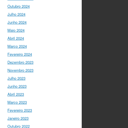
"Para mim, a criação do
Outubro 2024
Ministério da Ciência foi o
Julho 2024
momento fundamental
para a mudança do
Junho 2024
ensino em Portugal, e
Maio 2024
par…
twitter.com/i/web/status/1…
Abril 2024
Março 2024
I Gulbenkian Ciência
Fevereiro 2024
5 anos ago
Fantastic
closing up of
Dezembro 2023
#SummerSchool2021
Novembro 2023
week with a talk about
Julho 2023
"Communicating at the
Speed of Science" with
Junho 2023
the…
Abril 2023
twitter.com/i/web/status/1…
Março 2023
Ciência Viva
5 anos ago
Fevereiro 2023
"Hoje fazemos parte de
Janeiro 2023
equipas europeias
multidisciplinares que têm
Outubro 2022