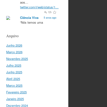
aos…
twitter.com/i/web/status/1…
Ciência Viva
5 anos ago
“Nós temos uma
característica única na
Europa que é a
Arquivo
criatividade. Apenas
quando somos criativos
Junho 2026
conseguimos criar…
twitter.com/i/web/status/1…
Março 2026
Novembro 2025
Ciência Viva
5 anos ago
Julho 2025
“O que nos distingue de
outros locais é a nossa
Junho 2025
matriz humanista na
Abril 2025
Europa que está assente
em três valores:
Março 2025
coesão…
Fevereiro 2025
twitter.com/i/web/status/1…
Janeiro 2025
Ciência Viva
Dezembro 2024
5 anos ago