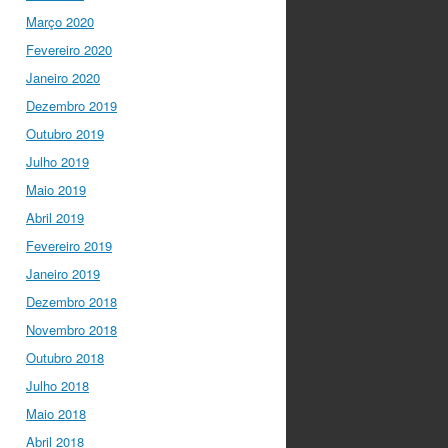
Março 2020
I Gulbenkian Ciência
Fevereiro 2020
5 anos ago
Great honor
to have
@mleptin
,
Janeiro 2020
@EMBO
Director &
Dezembro 2019
appointed
@ERC_Research
Outubro 2019
President talking to
Julho 2019
@IGCiencia
…
Maio 2019
twitter.com/i/web/status/1…
Abril 2019
Fevereiro 2019
Janeiro 2019
Dezembro 2018
Novembro 2018
Outubro 2018
Julho 2018
Maio 2018
Abril 2018