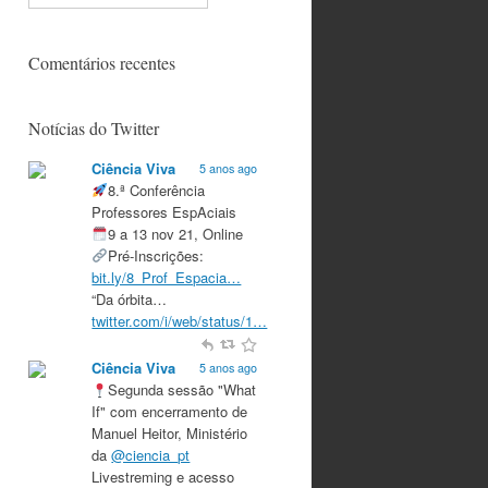
Comentários recentes
Notícias do Twitter
Ciência Viva
5 anos ago
8.ª Conferência
Professores EspAciais
9 a 13 nov 21, Online
Pré-Inscrições:
bit.ly/8_Prof_Espacia…
“Da órbita…
twitter.com/i/web/status/1…
Ciência Viva
5 anos ago
Segunda sessão "What
If" com encerramento de
Manuel Heitor, Ministério
da
@ciencia_pt
Livestreming e acesso