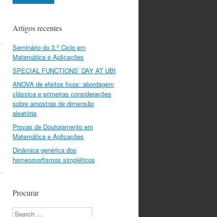
Artigos recentes
Seminário do 3.º Ciclo em
Matemática e Aplicações
SPECIAL FUNCTIONS’ DAY AT UBI
ANOVA de efeitos fixos: abordagem
clássica e primeiras considerações
sobre amostras de dimensão
aleatória
Provas de Doutoramento em
Matemática e Aplicações
Dinâmica genérica dos
homeomorfismos simpléticos
Procurar
Search