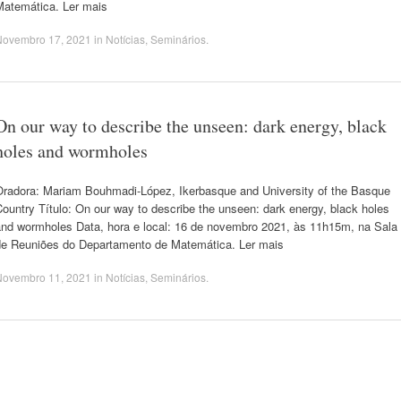
Matemática. Ler mais
Novembro 17, 2021
in
Notícias
,
Seminários
.
On our way to describe the unseen: dark energy, black
holes and wormholes
Oradora: Mariam Bouhmadi-López, Ikerbasque and University of the Basque
ountry Título: On our way to describe the unseen: dark energy, black holes
and wormholes Data, hora e local: 16 de novembro 2021, às 11h15m, na Sala
de Reuniões do Departamento de Matemática. Ler mais
Novembro 11, 2021
in
Notícias
,
Seminários
.