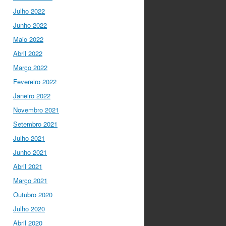
um objetivo comum: a
Julho 2022
resolução de problemas
Junho 2022
mun…
twitter.com/i/web/status/1…
Maio 2022
Abril 2022
Ciência Viva
5 anos ago
Março 2022
“O impacto dos jovens
investigadores, como eu,
Fevereiro 2022
na sociedade é hoje
Janeiro 2022
muito visível nas
empresas. Já não
Novembro 2021
estamos fecha…
Setembro 2021
twitter.com/i/web/status/1…
Julho 2021
Ciência Viva
5 anos ago
Junho 2021
LIVE NOW
What If -
Abril 2021
A ciência e a cultura
Março 2021
científica no futuro da
Europa em direto do
Outubro 2020
@CCVBraganca
.
Julho 2020
Acompanhe li…
twitter.com/i/web/status/1…
Abril 2020