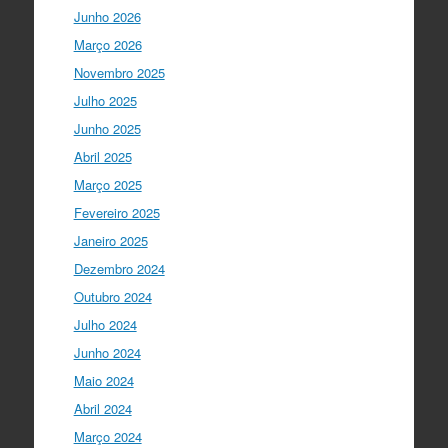
que está assente em três valores:
Junho 2026
coesão…
twitter.com/i/web/status/1…
Março 2026
Ciência Viva
5 anos ago
Novembro 2025
"Para mim, a criação do Ministério da
Julho 2025
Ciência foi o momento fundamental
para a mudança do ensino em Portugal,
Junho 2025
e par…
twitter.com/i/web/status/1…
Abril 2025
Março 2025
I Gulbenkian Ciência
5 anos ago
Fantastic closing up of
Fevereiro 2025
#SummerSchool2021
week with a talk
Janeiro 2025
about "Communicating at the Speed of
Dezembro 2024
Science" with the…
twitter.com/i/web/status/1…
Outubro 2024
Julho 2024
Ciência Viva
5 anos ago
Junho 2024
"Hoje fazemos parte de equipas
europeias multidisciplinares que têm
Maio 2024
um objetivo comum: a resolução de
Abril 2024
problemas mun…
twitter.com/i/web/status/1…
Março 2024