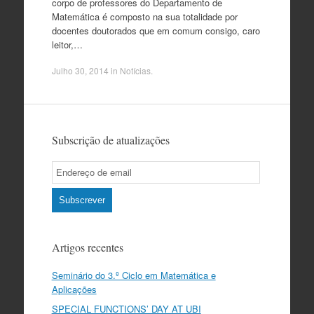
corpo de professores do Departamento de
Matemática é composto na sua totalidade por
docentes doutorados que em comum consigo, caro
leitor,…
Julho 30, 2014
in
Notícias
.
Subscrição de atualizações
Email
Subscription
Subscrever
Artigos recentes
Seminário do 3.º Ciclo em Matemática e
Aplicações
SPECIAL FUNCTIONS’ DAY AT UBI