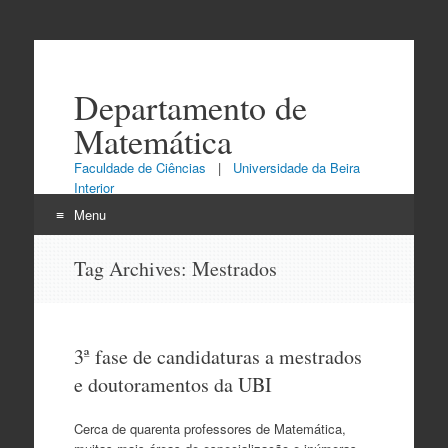
Departamento de
Matemática
Faculdade de Ciências
|
Universidade da Beira
Interior
Menu
Skip
Tag Archives:
Mestrados
to
content
3ª fase de candidaturas a mestrados
e doutoramentos da UBI
Cerca de quarenta professores de Matemática,