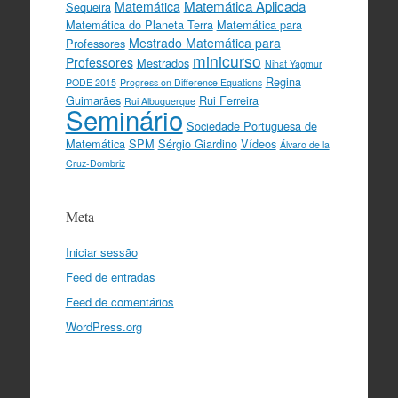
Matemática Aplicada
Matemática
Sequeira
Matemática do Planeta Terra
Matemática para
Mestrado Matemática para
Professores
minicurso
Professores
Mestrados
Nihat Yagmur
Regina
PODE 2015
Progress on Difference Equations
Guimarães
Rui Ferreira
Rui Albuquerque
Seminário
Sociedade Portuguesa de
Matemática
SPM
Sérgio Giardino
Vídeos
Álvaro de la
Cruz-Dombriz
Meta
Iniciar sessão
Feed de entradas
Feed de comentários
WordPress.org