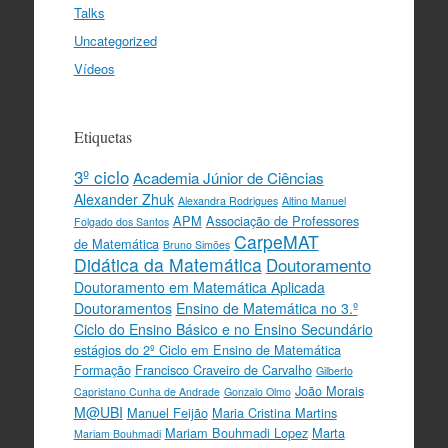
Talks
Uncategorized
Vídeos
Etiquetas
3º ciclo
Academia Júnior de Ciências
Alexander Zhuk
Alexandra Rodrigues
Altino Manuel
APM
Associação de Professores
Folgado dos Santos
CarpeMAT
de Matemática
Bruno Simões
Didática da Matemática
Doutoramento
Doutoramento em Matemática Aplicada
Doutoramentos
Ensino de Matemática no 3.º
Ciclo do Ensino Básico e no Ensino Secundário
estágios do 2º Ciclo em Ensino de Matemática
Formação
Francisco Craveiro de Carvalho
Gilberto
João Morais
Capristano Cunha de Andrade
Gonzalo Olmo
M@UBI
Manuel Feijão
Maria Cristina Martins
Mariam Bouhmadi Lopez
Marta
Mariam Bouhmadi