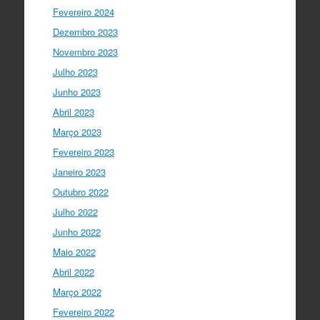
Fevereiro 2024
Ciência Viva
5 anos ago
Dezembro 2023
“O impacto dos jovens investigadores,
como eu, na sociedade é hoje muito
Novembro 2023
visível nas empresas. Já não estamos
Julho 2023
fecha…
twitter.com/i/web/status/1…
Junho 2023
Ciência Viva
5 anos ago
Abril 2023
LIVE NOW
What If - A ciência e a
Março 2023
cultura científica no futuro da Europa
Fevereiro 2023
em direto do
@CCVBraganca
.
Acompanhe li…
Janeiro 2023
twitter.com/i/web/status/1…
Outubro 2022
I Gulbenkian Ciência
Julho 2022
5 anos ago
Great honor to have
@mleptin
,
Junho 2022
@EMBO
Director & appointed
Maio 2022
@ERC_Research
President talking to
@IGCiencia
…
Abril 2022
twitter.com/i/web/status/1…
Março 2022
Fevereiro 2022