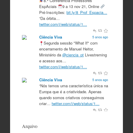
8.ª Conferência Professores
EspAciais
9 a 13 nov 21, Online
Pré-Inscrições:
bit.ly/8_Prof_Espacia…
“Da órbita…
twitter.com/i/web/status/1…
Ciência Viva
5 anos ago
Segunda sessão "What If" com
encerramento de Manuel Heitor,
Ministério da
@ciencia_pt
Livestreming
e acesso aos…
twitter.com/i/web/status/1…
Ciência Viva
5 anos ago
“Nós temos uma característica única na
Europa que é a criatividade. Apenas
quando somos criativos conseguimos
criar…
twitter.com/i/web/status/1…
Ciência Viva
5 anos ago
“O que nos distingue de outros locais é
Arquivo
a nossa matriz humanista na Europa