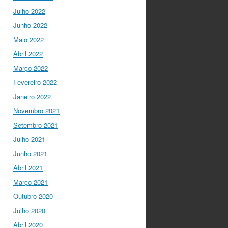
um objetivo comum: a
Julho 2022
resolução de problemas
Junho 2022
mun…
twitter.com/i/web/status/1…
Maio 2022
Abril 2022
Ciência Viva
5 anos ago
Março 2022
“O impacto dos jovens
investigadores, como eu,
Fevereiro 2022
na sociedade é hoje
Janeiro 2022
muito visível nas
empresas. Já não
Novembro 2021
estamos fecha…
Setembro 2021
twitter.com/i/web/status/1…
Julho 2021
Ciência Viva
5 anos ago
Junho 2021
LIVE NOW
What If -
Abril 2021
A ciência e a cultura
Março 2021
científica no futuro da
Europa em direto do
Outubro 2020
@CCVBraganca
.
Julho 2020
Acompanhe li…
twitter.com/i/web/status/1…
Abril 2020