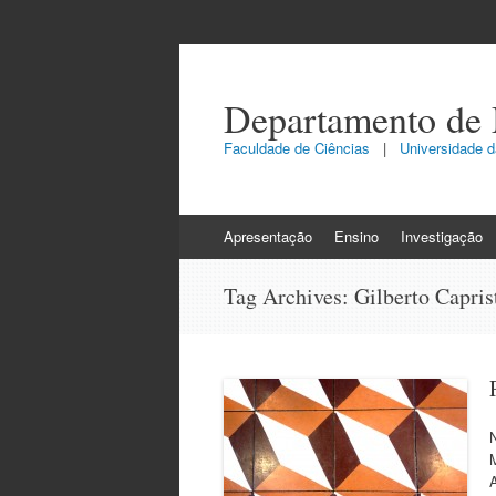
Departamento de
Faculdade de Ciências
|
Universidade da
Skip
Apresentação
Ensino
Investigação
to
content
Tag Archives:
Gilberto Capri