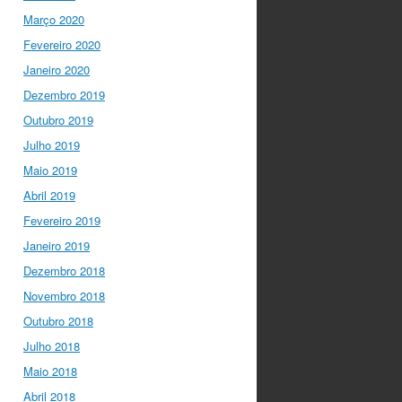
Março 2020
I Gulbenkian Ciência
Fevereiro 2020
5 anos ago
Great honor
to have
@mleptin
,
Janeiro 2020
@EMBO
Director &
Dezembro 2019
appointed
@ERC_Research
Outubro 2019
President talking to
Julho 2019
@IGCiencia
…
Maio 2019
twitter.com/i/web/status/1…
Abril 2019
Fevereiro 2019
Janeiro 2019
Dezembro 2018
Novembro 2018
Outubro 2018
Julho 2018
Maio 2018
Abril 2018