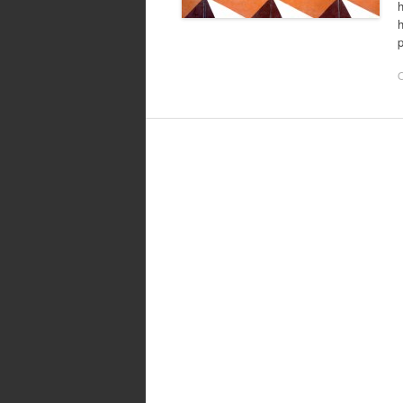
h
p
O