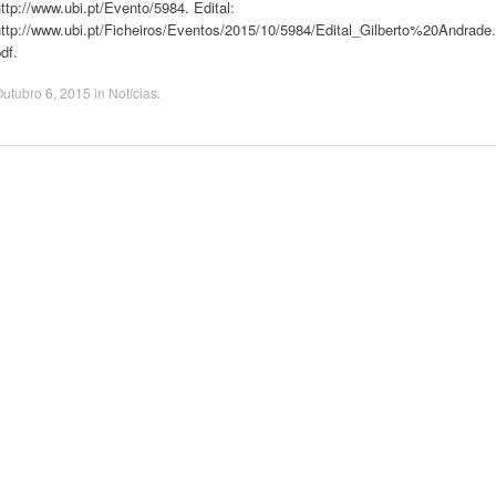
ttp://www.ubi.pt/Evento/5984. Edital:
http://www.ubi.pt/Ficheiros/Eventos/2015/10/5984/Edital_Gilberto%20Andrade.
df.
utubro 6, 2015
in
Notícias
.