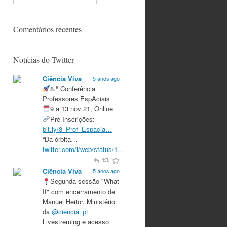
Comentários recentes
Notícias do Twitter
Ciência Viva
5 anos ago
8.ª Conferência
Professores EspAciais
9 a 13 nov 21, Online
Pré-Inscrições:
bit.ly/8_Prof_Espacia…
“Da órbita…
twitter.com/i/web/status/1…
Ciência Viva
5 anos ago
Segunda sessão "What
If" com encerramento de
Manuel Heitor, Ministério
da
@ciencia_pt
Livestreming e acesso