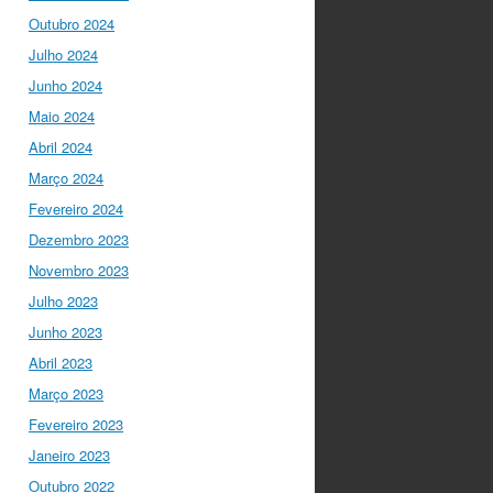
"Para mim, a criação do
Outubro 2024
Ministério da Ciência foi o
Julho 2024
momento fundamental
para a mudança do
Junho 2024
ensino em Portugal, e
Maio 2024
par…
twitter.com/i/web/status/1…
Abril 2024
Março 2024
I Gulbenkian Ciência
Fevereiro 2024
5 anos ago
Fantastic
closing up of
Dezembro 2023
#SummerSchool2021
Novembro 2023
week with a talk about
Julho 2023
"Communicating at the
Speed of Science" with
Junho 2023
the…
Abril 2023
twitter.com/i/web/status/1…
Março 2023
Ciência Viva
5 anos ago
Fevereiro 2023
"Hoje fazemos parte de
Janeiro 2023
equipas europeias
multidisciplinares que têm
Outubro 2022