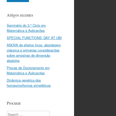
Artigos recentes
Seminário do 3.º Ciclo em
Matemática e Aplicações
SPECIAL FUNCTIONS’ DAY AT UBI
ANOVA de efeitos fixos: abordagem
clássica e primeiras considerações
sobre amostras de dimensão
aleatória
Provas de Doutoramento em
Matemática e Aplicações
Dinâmica genérica dos
homeomorfismos simpléticos
Procurar
Search