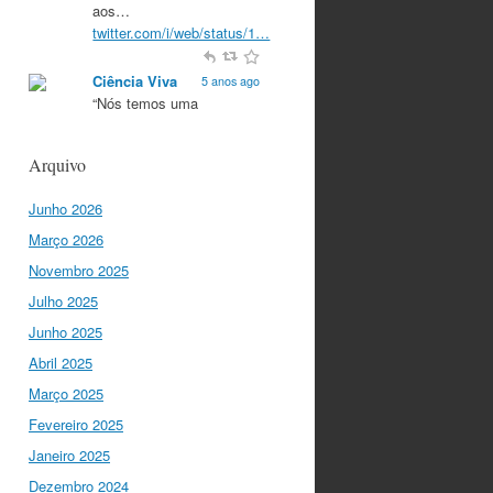
aos…
twitter.com/i/web/status/1…
Ciência Viva
5 anos ago
“Nós temos uma
característica única na
Europa que é a
Arquivo
criatividade. Apenas
quando somos criativos
Junho 2026
conseguimos criar…
twitter.com/i/web/status/1…
Março 2026
Novembro 2025
Ciência Viva
5 anos ago
Julho 2025
“O que nos distingue de
outros locais é a nossa
Junho 2025
matriz humanista na
Abril 2025
Europa que está assente
em três valores:
Março 2025
coesão…
Fevereiro 2025
twitter.com/i/web/status/1…
Janeiro 2025
Ciência Viva
Dezembro 2024
5 anos ago