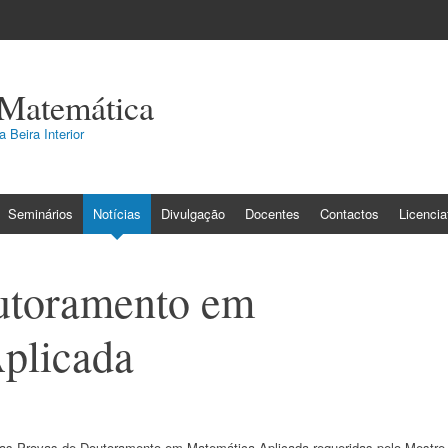
 Matemática
 Beira Interior
Seminários
Notícias
Divulgação
Docentes
Contactos
Licenci
utoramento em
plicada
e as Provas de Doutoramento em Matemática Aplicada requeridas pelo Mestre