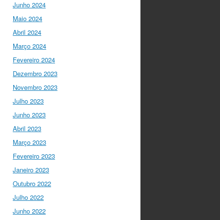
para a mudança do
Junho 2024
ensino em Portugal, e
Maio 2024
par…
twitter.com/i/web/status/1…
Abril 2024
Março 2024
I Gulbenkian Ciência
Fevereiro 2024
5 anos ago
Fantastic
closing up of
Dezembro 2023
#SummerSchool2021
Novembro 2023
week with a talk about
Julho 2023
"Communicating at the
Speed of Science" with
Junho 2023
the…
Abril 2023
twitter.com/i/web/status/1…
Março 2023
Ciência Viva
5 anos ago
Fevereiro 2023
"Hoje fazemos parte de
Janeiro 2023
equipas europeias
multidisciplinares que têm
Outubro 2022
um objetivo comum: a
Julho 2022
resolução de problemas
Junho 2022
mun…