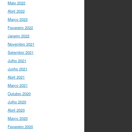
twitter.com/i/web/status/1…
Maio 2022
Abril 2022
Ciência Viva
5 anos ago
Março 2022
“O impacto dos jovens
investigadores, como eu,
Fevereiro 2022
na sociedade é hoje
Janeiro 2022
muito visível nas
empresas. Já não
Novembro 2021
estamos fecha…
Setembro 2021
twitter.com/i/web/status/1…
Julho 2021
Ciência Viva
5 anos ago
Junho 2021
LIVE NOW
What If -
Abril 2021
A ciência e a cultura
Março 2021
científica no futuro da
Europa em direto do
Outubro 2020
@CCVBraganca
.
Julho 2020
Acompanhe li…
twitter.com/i/web/status/1…
Abril 2020
Março 2020
I Gulbenkian Ciência
Fevereiro 2020
5 anos ago
Great honor