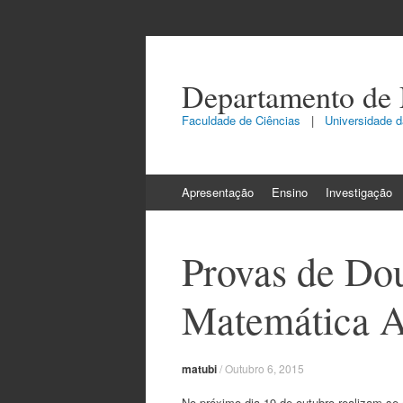
Departamento de
Faculdade de Ciências
|
Universidade da
Skip
Apresentação
Ensino
Investigação
to
content
Provas de Do
Matemática A
matubi
/
Outubro 6, 2015
No próximo dia 19 de outubro realizam-s