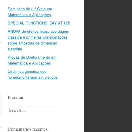
Seminário do 3.º Ciclo em
Matemática e Aplicações
SPECIAL FUNCTIONS’ DAY AT UBI
ANOVA de efeitos fixos: abordagem
clássica e primeiras considerações
sobre amostras de dimensão
aleatória
Provas de Doutoramento em
Matemática e Aplicações
Dinâmica genérica dos
homeomorfismos simpléticos
Procurar
Search
Comentários recentes