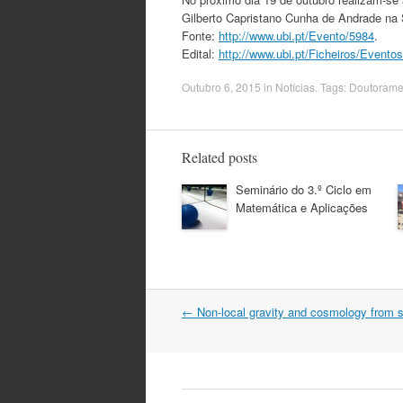
Gilberto Capristano Cunha de Andrade na 
Fonte:
http://www.ubi.pt/Evento/5984
.
Edital:
http://www.ubi.pt/Ficheiros/Event
Outubro 6, 2015
in
Notícias
. Tags:
Doutorame
Related posts
Seminário do 3.º Ciclo em
Matemática e Aplicações
Post
←
Non-local gravity and cosmology from st
navigation