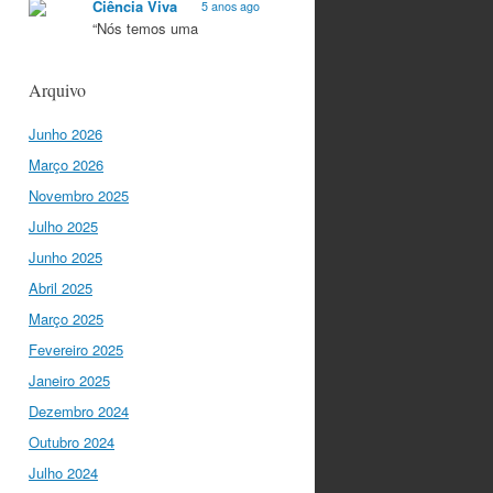
Ciência Viva
5 anos ago
“Nós temos uma
característica única na
Europa que é a
Arquivo
criatividade. Apenas
quando somos criativos
Junho 2026
conseguimos criar…
twitter.com/i/web/status/1…
Março 2026
Novembro 2025
Ciência Viva
5 anos ago
Julho 2025
“O que nos distingue de
outros locais é a nossa
Junho 2025
matriz humanista na
Abril 2025
Europa que está assente
em três valores:
Março 2025
coesão…
Fevereiro 2025
twitter.com/i/web/status/1…
Janeiro 2025
Ciência Viva
Dezembro 2024
5 anos ago
"Para mim, a criação do
Outubro 2024
Ministério da Ciência foi o
Julho 2024
momento fundamental