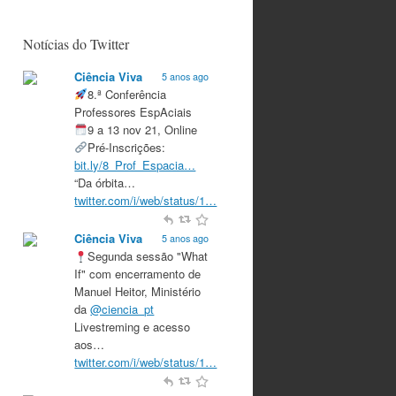
Notícias do Twitter
Ciência Viva
5 anos ago
8.ª Conferência
Professores EspAciais
9 a 13 nov 21, Online
Pré-Inscrições:
bit.ly/8_Prof_Espacia…
“Da órbita…
twitter.com/i/web/status/1…
Ciência Viva
5 anos ago
Segunda sessão "What
If" com encerramento de
Manuel Heitor, Ministério
da
@ciencia_pt
Livestreming e acesso
aos…
twitter.com/i/web/status/1…