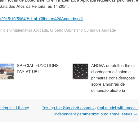
Sala dos Atos da Reitoria, às 14h30m.
os/2015/10/5984/Edital_Gilberto%20Andrade.pdf
.
nto em Matemática Aplicada
,
Gilberto Capristano Cunha de Andrade
SPECIAL FUNCTIONS’
ANOVA de efeitos fixos:
DAY AT UBI
abordagem clássica e
primeiras considerações
sobre amostras de
dimensão aleatória
ring field theory
Testing the Standard cosmological model with model-
independent parametrizations: some issues
→