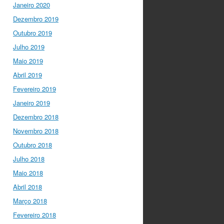
to have
@mleptin
,
Janeiro 2020
@EMBO
Director &
Dezembro 2019
appointed
@ERC_Research
Outubro 2019
President talking to
Julho 2019
@IGCiencia
…
Maio 2019
twitter.com/i/web/status/1…
Abril 2019
Fevereiro 2019
Janeiro 2019
Dezembro 2018
Novembro 2018
Outubro 2018
Julho 2018
Maio 2018
Abril 2018
Março 2018
Fevereiro 2018