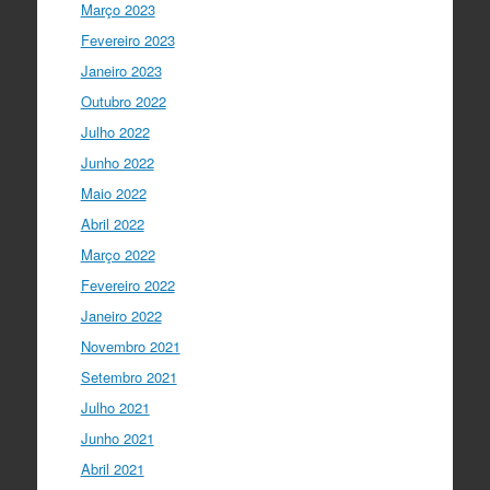
Março 2023
cultura científica no futuro da Europa
Fevereiro 2023
em direto do
@CCVBraganca
.
Acompanhe li…
Janeiro 2023
twitter.com/i/web/status/1…
Outubro 2022
I Gulbenkian Ciência
Julho 2022
5 anos ago
Great honor to have
@mleptin
,
Junho 2022
@EMBO
Director & appointed
Maio 2022
@ERC_Research
President talking to
@IGCiencia
…
Abril 2022
twitter.com/i/web/status/1…
Março 2022
Fevereiro 2022
Janeiro 2022
Novembro 2021
Setembro 2021
Julho 2021
Junho 2021
Abril 2021