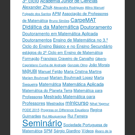
3º ciclo
Academia Júnior de Ciências
Alexander Zhuk
Alexandra Rodrigues
Altino Manuel
APM
Associação de Professores
Folgado dos Santos
CarpeMAT
de Matemática
Bruno Simões
Didática da Matemática
Doutoramento
Doutoramento em Matemática Aplicada
Doutoramentos
Ensino de Matemática no 3.º
Ciclo do Ensino Básico e no Ensino Secundário
estágios do 2º Ciclo em Ensino de Matemática
Formação
Francisco Craveiro de Carvalho
Gilberto
João Morais
Capristano Cunha de Andrade
Gonzalo Olmo
M@UBI
Manuel Feijão
Maria Cristina Martins
Mariam Bouhmadi Lopez
Marta
Mariam Bouhmadi
Matemática Aplicada
Matemática
Sequeira
Matemática do Planeta Terra
Matemática para
Mestrado Matemática para
Professores
minicurso
Professores
Mestrados
Nihat Yagmur
Regina
PODE 2015
Progress on Difference Equations
Guimarães
Rui Ferreira
Rui Albuquerque
Seminário
Sociedade Portuguesa de
Matemática
SPM
Sérgio Giardino
Vídeos
Álvaro de la