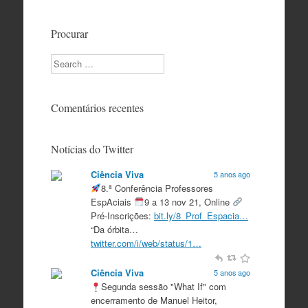
Procurar
Search
Comentários recentes
Notícias do Twitter
Ciência Viva
5 anos ago
8.ª Conferência Professores
EspAciais
9 a 13 nov 21, Online
Pré-Inscrições:
bit.ly/8_Prof_Espacia…
“Da órbita…
twitter.com/i/web/status/1…
Ciência Viva
5 anos ago
Segunda sessão "What If" com
encerramento de Manuel Heitor,