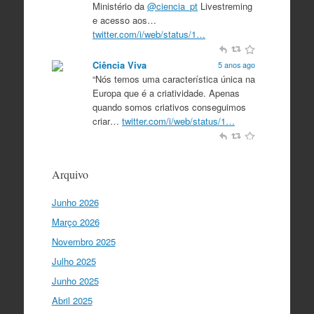
Ministério da
@ciencia_pt
Livestreming
e acesso aos…
twitter.com/i/web/status/1…
Ciência Viva
5 anos ago
“Nós temos uma característica única na
Europa que é a criatividade. Apenas
quando somos criativos conseguimos
criar…
twitter.com/i/web/status/1…
Ciência Viva
5 anos ago
“O que nos distingue de outros locais é
Arquivo
a nossa matriz humanista na Europa
que está assente em três valores:
Junho 2026
coesão…
twitter.com/i/web/status/1…
Março 2026
Ciência Viva
5 anos ago
Novembro 2025
"Para mim, a criação do Ministério da
Julho 2025
Ciência foi o momento fundamental
para a mudança do ensino em Portugal,
Junho 2025
e par…
twitter.com/i/web/status/1…
Abril 2025