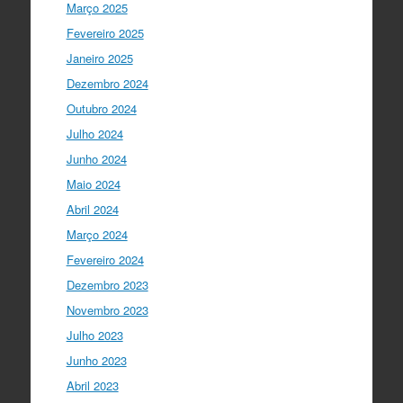
Março 2025
I Gulbenkian Ciência
5 anos ago
Fantastic closing up of
Fevereiro 2025
#SummerSchool2021
week with a talk
Janeiro 2025
about "Communicating at the Speed of
Dezembro 2024
Science" with the…
twitter.com/i/web/status/1…
Outubro 2024
Julho 2024
Ciência Viva
5 anos ago
Junho 2024
"Hoje fazemos parte de equipas
europeias multidisciplinares que têm
Maio 2024
um objetivo comum: a resolução de
Abril 2024
problemas mun…
twitter.com/i/web/status/1…
Março 2024
Fevereiro 2024
Ciência Viva
5 anos ago
Dezembro 2023
“O impacto dos jovens investigadores,
como eu, na sociedade é hoje muito
Novembro 2023
visível nas empresas. Já não estamos
Julho 2023
fecha…
twitter.com/i/web/status/1…
Junho 2023
Ciência Viva
5 anos ago
Abril 2023
LIVE NOW
What If - A ciência e a