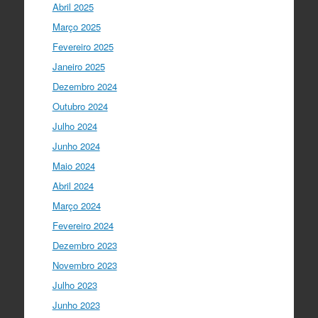
Abril 2025
Março 2025
I Gulbenkian Ciência
5 anos ago
Fantastic closing up of
Fevereiro 2025
#SummerSchool2021
week with a talk
Janeiro 2025
about "Communicating at the Speed of
Dezembro 2024
Science" with the…
twitter.com/i/web/status/1…
Outubro 2024
Julho 2024
Ciência Viva
5 anos ago
Junho 2024
"Hoje fazemos parte de equipas
europeias multidisciplinares que têm
Maio 2024
um objetivo comum: a resolução de
Abril 2024
problemas mun…
twitter.com/i/web/status/1…
Março 2024
Fevereiro 2024
Ciência Viva
5 anos ago
Dezembro 2023
“O impacto dos jovens investigadores,
como eu, na sociedade é hoje muito
Novembro 2023
visível nas empresas. Já não estamos
Julho 2023
fecha…
twitter.com/i/web/status/1…
Junho 2023