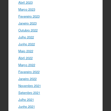
Ciência Viva
5 anos ago
Abril 2023
LIVE NOW
What If - A ciência e a
Março 2023
cultura científica no futuro da Europa
Fevereiro 2023
em direto do
@CCVBraganca
.
Acompanhe li…
Janeiro 2023
twitter.com/i/web/status/1…
Outubro 2022
I Gulbenkian Ciência
Julho 2022
5 anos ago
Great honor to have
@mleptin
,
Junho 2022
@EMBO
Director & appointed
Maio 2022
@ERC_Research
President talking to
@IGCiencia
…
Abril 2022
twitter.com/i/web/status/1…
Março 2022
Fevereiro 2022
Janeiro 2022
Novembro 2021
Setembro 2021
Julho 2021
Junho 2021