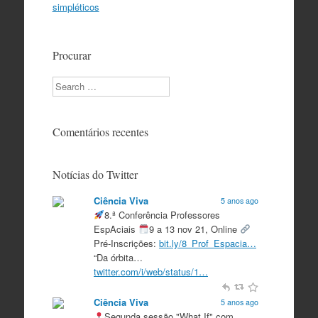
simpléticos
Procurar
Search
Comentários recentes
Notícias do Twitter
Ciência Viva
5 anos ago
8.ª Conferência Professores
EspAciais
9 a 13 nov 21, Online
Pré-Inscrições:
bit.ly/8_Prof_Espacia…
“Da órbita…
twitter.com/i/web/status/1…
Ciência Viva
5 anos ago
Segunda sessão "What If" com