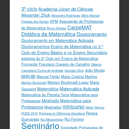
3º ciclo
Academia Júnior de Ciências
Alexander Zhuk
Alexandra Rodrigues
Altino Manuel
APM
Associação de Professores
Folgado dos Santos
CarpeMAT
de Matemática
Bruno Simões
Didática da Matemática
Doutoramento
Doutoramento em Matemática Aplicada
Doutoramentos
Ensino de Matemática no 3.º
Ciclo do Ensino Básico e no Ensino Secundário
estágios do 2º Ciclo em Ensino de Matemática
Formação
Francisco Craveiro de Carvalho
Gilberto
João Morais
Capristano Cunha de Andrade
Gonzalo Olmo
M@UBI
Manuel Feijão
Maria Cristina Martins
Mariam Bouhmadi Lopez
Marta
Mariam Bouhmadi
Matemática Aplicada
Matemática
Sequeira
Matemática do Planeta Terra
Matemática para
Mestrado Matemática para
Professores
minicurso
Professores
Mestrados
Nihat Yagmur
Regina
PODE 2015
Progress on Difference Equations
Guimarães
Rui Ferreira
Rui Albuquerque
Seminário
Sociedade Portuguesa de