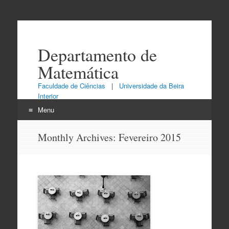
Departamento de
Matemática
Faculdade de Ciências
|
Universidade da Beira
Interior
Menu
Skip
Monthly Archives:
Fevereiro 2015
to
content