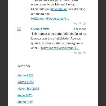
encerramento de Manuel Heitor,
Ministério da
@ciencia_pt
Livestreming
e acesso aos…
twitter.com/i/web/status/1…
Ciência Viva
5 anos ago
“Nós temos uma característica única na
Europa que é a criatividade. Apenas
quando somos criativos conseguimos
criar…
twitter.com/i/web/status/1…
Ciência Viva
5 anos ago
“O que nos distingue de outros locais é
Arquivo
a nossa matriz humanista na Europa
que está assente em três valores:
Junho 2026
coesão…
twitter.com/i/web/status/1…
Março 2026
Ciência Viva
5 anos ago
Novembro 2025
"Para mim, a criação do Ministério da
Julho 2025
Ciência foi o momento fundamental
para a mudança do ensino em Portugal,
Junho 2025
e par…
twitter.com/i/web/status/1…