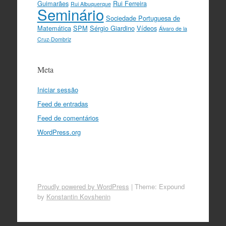
Guimarães
Rui Ferreira
Rui Albuquerque
Seminário
Sociedade Portuguesa de
Matemática
SPM
Sérgio Giardino
Vídeos
Álvaro de la
Cruz-Dombriz
Meta
Iniciar sessão
Feed de entradas
Feed de comentários
WordPress.org
Proudly powered by WordPress
|
Theme: Expound
by
Konstantin Kovshenin