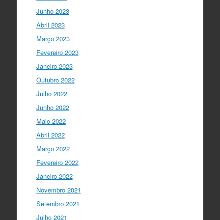
fecha…
twitter.com/i/web/status/1…
Junho 2023
Ciência Viva
5 anos ago
Abril 2023
LIVE NOW
What If - A ciência e a
Março 2023
cultura científica no futuro da Europa
Fevereiro 2023
em direto do
@CCVBraganca
.
Acompanhe li…
Janeiro 2023
twitter.com/i/web/status/1…
Outubro 2022
I Gulbenkian Ciência
Julho 2022
5 anos ago
Great honor to have
@mleptin
,
Junho 2022
@EMBO
Director & appointed
Maio 2022
@ERC_Research
President talking to
@IGCiencia
…
Abril 2022
twitter.com/i/web/status/1…
Março 2022
Fevereiro 2022
Janeiro 2022
Novembro 2021
Setembro 2021
Julho 2021