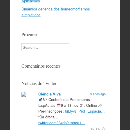
Aplicações
Dinâmica genérica dos homeomorfismos
simpléticos
Procurar
Search
Comentários recentes
Notícias do Twitter
Ciência Viva
5 anos ago
8.ª Conferência Professores
EspAciais
9 a 13 nov 21, Online
Pré-Inscrições:
bit.ly/8_Prof_Espacia…
“Da órbita…
twitter.com/i/web/status/1…