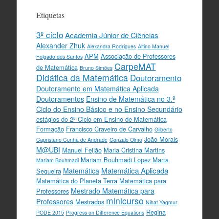
Etiquetas
3º ciclo
Academia Júnior de Ciências
Alexander Zhuk
Alexandra Rodrigues
Altino Manuel
APM
Associação de Professores
Folgado dos Santos
CarpeMAT
de Matemática
Bruno Simões
Didática da Matemática
Doutoramento
Doutoramento em Matemática Aplicada
Doutoramentos
Ensino de Matemática no 3.º
Ciclo do Ensino Básico e no Ensino Secundário
estágios do 2º Ciclo em Ensino de Matemática
Formação
Francisco Craveiro de Carvalho
Gilberto
João Morais
Capristano Cunha de Andrade
Gonzalo Olmo
M@UBI
Manuel Feijão
Maria Cristina Martins
Mariam Bouhmadi Lopez
Marta
Mariam Bouhmadi
Matemática Aplicada
Matemática
Sequeira
Matemática do Planeta Terra
Matemática para
Mestrado Matemática para
Professores
minicurso
Professores
Mestrados
Nihat Yagmur
Regina
PODE 2015
Progress on Difference Equations