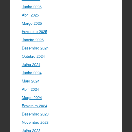
Ciência foi o momento fundamental
para a mudança do ensino em Portugal,
Junho 2025
e par…
twitter.com/i/web/status/1…
Abril 2025
Março 2025
I Gulbenkian Ciência
5 anos ago
Fantastic closing up of
Fevereiro 2025
#SummerSchool2021
week with a talk
Janeiro 2025
about "Communicating at the Speed of
Dezembro 2024
Science" with the…
twitter.com/i/web/status/1…
Outubro 2024
Julho 2024
Ciência Viva
5 anos ago
Junho 2024
"Hoje fazemos parte de equipas
europeias multidisciplinares que têm
Maio 2024
um objetivo comum: a resolução de
Abril 2024
problemas mun…
twitter.com/i/web/status/1…
Março 2024
Fevereiro 2024
Ciência Viva
5 anos ago
Dezembro 2023
“O impacto dos jovens investigadores,
como eu, na sociedade é hoje muito
Novembro 2023
visível nas empresas. Já não estamos
Julho 2023