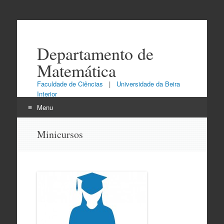
Departamento de
Matemática
Faculdade de Ciências
|
Universidade da Beira
Interior
Menu
Skip
Minicursos
to
content