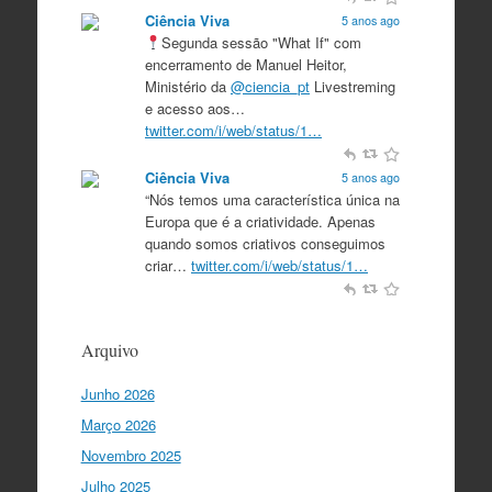
Ciência Viva
5 anos ago
Segunda sessão "What If" com
encerramento de Manuel Heitor,
Ministério da
@ciencia_pt
Livestreming
e acesso aos…
twitter.com/i/web/status/1…
Ciência Viva
5 anos ago
“Nós temos uma característica única na
Europa que é a criatividade. Apenas
quando somos criativos conseguimos
criar…
twitter.com/i/web/status/1…
Ciência Viva
5 anos ago
“O que nos distingue de outros locais é
Arquivo
a nossa matriz humanista na Europa
que está assente em três valores:
Junho 2026
coesão…
twitter.com/i/web/status/1…
Março 2026
Ciência Viva
5 anos ago
Novembro 2025
"Para mim, a criação do Ministério da
Julho 2025