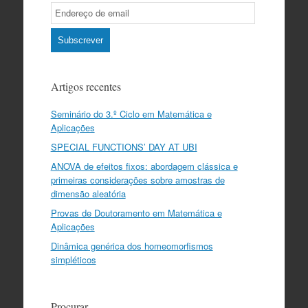
Email
Subscription
Subscrever
Artigos recentes
Seminário do 3.º Ciclo em Matemática e
Aplicações
SPECIAL FUNCTIONS’ DAY AT UBI
ANOVA de efeitos fixos: abordagem clássica e
primeiras considerações sobre amostras de
dimensão aleatória
Provas de Doutoramento em Matemática e
Aplicações
Dinâmica genérica dos homeomorfismos
simpléticos
Procurar