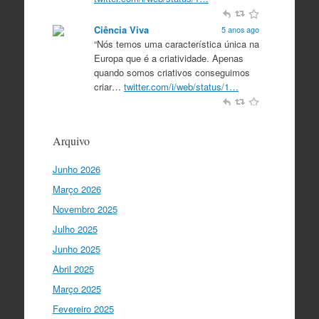
Ciência Viva
5 anos ago
“Nós temos uma característica única na
Europa que é a criatividade. Apenas
quando somos criativos conseguimos
criar…
twitter.com/i/web/status/1…
Ciência Viva
5 anos ago
“O que nos distingue de outros locais é
Arquivo
a nossa matriz humanista na Europa
que está assente em três valores:
Junho 2026
coesão…
twitter.com/i/web/status/1…
Março 2026
Ciência Viva
5 anos ago
Novembro 2025
"Para mim, a criação do Ministério da
Julho 2025
Ciência foi o momento fundamental
para a mudança do ensino em Portugal,
Junho 2025
e par…
twitter.com/i/web/status/1…
Abril 2025
Março 2025
I Gulbenkian Ciência
5 anos ago
Fantastic closing up of
Fevereiro 2025