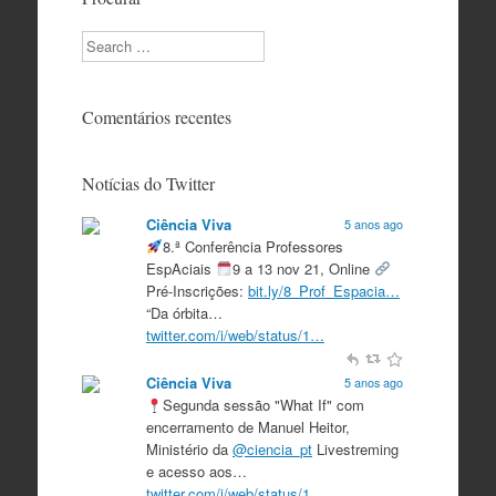
Search
Comentários recentes
Notícias do Twitter
Ciência Viva
5 anos ago
8.ª Conferência Professores
EspAciais
9 a 13 nov 21, Online
Pré-Inscrições:
bit.ly/8_Prof_Espacia…
“Da órbita…
twitter.com/i/web/status/1…
Ciência Viva
5 anos ago
Segunda sessão "What If" com
encerramento de Manuel Heitor,
Ministério da
@ciencia_pt
Livestreming
e acesso aos…
twitter.com/i/web/status/1…