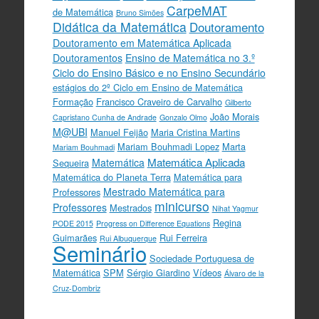
CarpeMAT
de Matemática
Bruno Simões
Didática da Matemática
Doutoramento
Doutoramento em Matemática Aplicada
Doutoramentos
Ensino de Matemática no 3.º
Ciclo do Ensino Básico e no Ensino Secundário
estágios do 2º Ciclo em Ensino de Matemática
Formação
Francisco Craveiro de Carvalho
Gilberto
João Morais
Capristano Cunha de Andrade
Gonzalo Olmo
M@UBI
Manuel Feijão
Maria Cristina Martins
Mariam Bouhmadi Lopez
Marta
Mariam Bouhmadi
Matemática Aplicada
Matemática
Sequeira
Matemática do Planeta Terra
Matemática para
Mestrado Matemática para
Professores
minicurso
Professores
Mestrados
Nihat Yagmur
Regina
PODE 2015
Progress on Difference Equations
Guimarães
Rui Ferreira
Rui Albuquerque
Seminário
Sociedade Portuguesa de
Matemática
SPM
Sérgio Giardino
Vídeos
Álvaro de la
Cruz-Dombriz