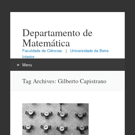
Departamento de
Matemática
Faculdade de Ciências
|
Universidade da Beira
Interior
Menu
Skip
Tag Archives:
Gilberto Capistrano
to
content