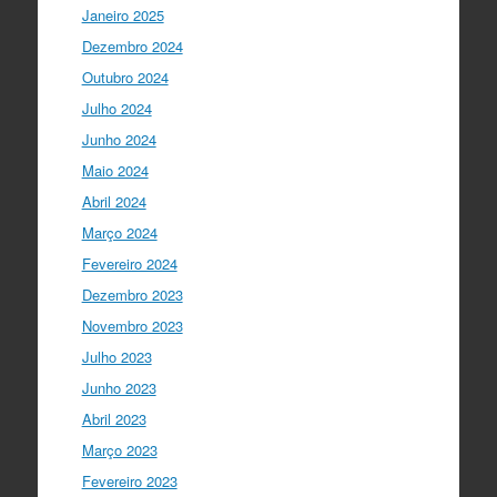
#SummerSchool2021
week with a talk
Janeiro 2025
about "Communicating at the Speed of
Dezembro 2024
Science" with the…
twitter.com/i/web/status/1…
Outubro 2024
Julho 2024
Ciência Viva
5 anos ago
Junho 2024
"Hoje fazemos parte de equipas
europeias multidisciplinares que têm
Maio 2024
um objetivo comum: a resolução de
Abril 2024
problemas mun…
twitter.com/i/web/status/1…
Março 2024
Fevereiro 2024
Ciência Viva
5 anos ago
Dezembro 2023
“O impacto dos jovens investigadores,
como eu, na sociedade é hoje muito
Novembro 2023
visível nas empresas. Já não estamos
Julho 2023
fecha…
twitter.com/i/web/status/1…
Junho 2023
Ciência Viva
5 anos ago
Abril 2023
LIVE NOW
What If - A ciência e a
Março 2023
cultura científica no futuro da Europa
Fevereiro 2023
em direto do
@CCVBraganca
.