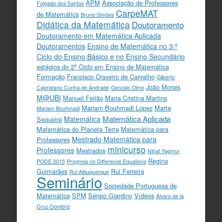
APM
Associação de Professores
Folgado dos Santos
CarpeMAT
de Matemática
Bruno Simões
Didática da Matemática
Doutoramento
Doutoramento em Matemática Aplicada
Doutoramentos
Ensino de Matemática no 3.º
Ciclo do Ensino Básico e no Ensino Secundário
estágios do 2º Ciclo em Ensino de Matemática
Formação
Francisco Craveiro de Carvalho
Gilberto
João Morais
Capristano Cunha de Andrade
Gonzalo Olmo
M@UBI
Manuel Feijão
Maria Cristina Martins
Mariam Bouhmadi Lopez
Marta
Mariam Bouhmadi
Matemática Aplicada
Matemática
Sequeira
Matemática do Planeta Terra
Matemática para
Mestrado Matemática para
Professores
minicurso
Professores
Mestrados
Nihat Yagmur
Regina
PODE 2015
Progress on Difference Equations
Guimarães
Rui Ferreira
Rui Albuquerque
Seminário
Sociedade Portuguesa de
Matemática
SPM
Sérgio Giardino
Vídeos
Álvaro de la
Cruz-Dombriz