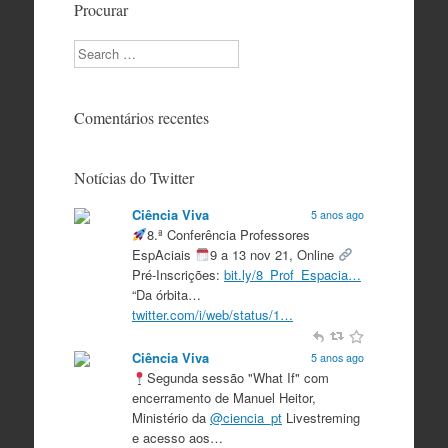
Procurar
Search
Comentários recentes
Notícias do Twitter
Ciência Viva
5 anos ago
8.ª Conferência Professores
EspAciais
9 a 13 nov 21, Online
Pré-Inscrições:
bit.ly/8_Prof_Espacia…
“Da órbita…
twitter.com/i/web/status/1…
Ciência Viva
5 anos ago
Segunda sessão "What If" com
encerramento de Manuel Heitor,
Ministério da
@ciencia_pt
Livestreming
e acesso aos…