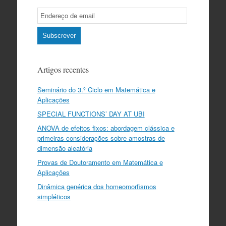
Email
Subscription
Subscrever
Artigos recentes
Seminário do 3.º Ciclo em Matemática e
Aplicações
SPECIAL FUNCTIONS’ DAY AT UBI
ANOVA de efeitos fixos: abordagem clássica e
primeiras considerações sobre amostras de
dimensão aleatória
Provas de Doutoramento em Matemática e
Aplicações
Dinâmica genérica dos homeomorfismos
simpléticos