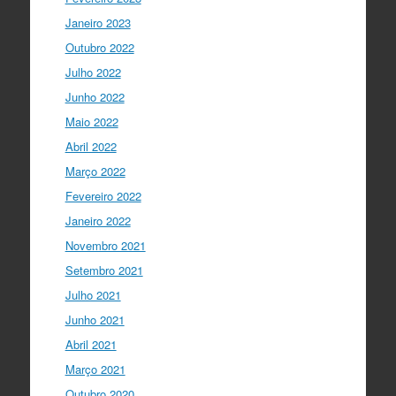
Acompanhe li…
Janeiro 2023
twitter.com/i/web/status/1…
Outubro 2022
I Gulbenkian Ciência
Julho 2022
5 anos ago
Great honor to have
@mleptin
,
Junho 2022
@EMBO
Director & appointed
Maio 2022
@ERC_Research
President talking to
@IGCiencia
…
Abril 2022
twitter.com/i/web/status/1…
Março 2022
Fevereiro 2022
Janeiro 2022
Novembro 2021
Setembro 2021
Julho 2021
Junho 2021
Abril 2021
Março 2021
Outubro 2020