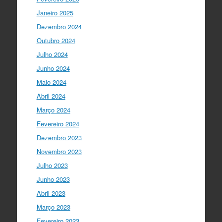
#SummerSchool2021
week with a talk
Janeiro 2025
about "Communicating at the Speed of
Dezembro 2024
Science" with the…
twitter.com/i/web/status/1…
Outubro 2024
Julho 2024
Ciência Viva
5 anos ago
Junho 2024
"Hoje fazemos parte de equipas
europeias multidisciplinares que têm
Maio 2024
um objetivo comum: a resolução de
Abril 2024
problemas mun…
twitter.com/i/web/status/1…
Março 2024
Fevereiro 2024
Ciência Viva
5 anos ago
Dezembro 2023
“O impacto dos jovens investigadores,
como eu, na sociedade é hoje muito
Novembro 2023
visível nas empresas. Já não estamos
Julho 2023
fecha…
twitter.com/i/web/status/1…
Junho 2023
Ciência Viva
5 anos ago
Abril 2023
LIVE NOW
What If - A ciência e a
Março 2023
cultura científica no futuro da Europa
Fevereiro 2023
em direto do
@CCVBraganca
.