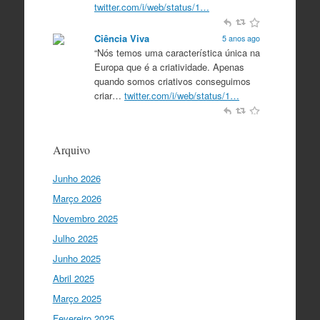
twitter.com/i/web/status/1…
Ciência Viva
5 anos ago
“Nós temos uma característica única na
Europa que é a criatividade. Apenas
quando somos criativos conseguimos
criar…
twitter.com/i/web/status/1…
Ciência Viva
5 anos ago
“O que nos distingue de outros locais é
Arquivo
a nossa matriz humanista na Europa
que está assente em três valores:
Junho 2026
coesão…
twitter.com/i/web/status/1…
Março 2026
Ciência Viva
5 anos ago
Novembro 2025
"Para mim, a criação do Ministério da
Julho 2025
Ciência foi o momento fundamental
para a mudança do ensino em Portugal,
Junho 2025
e par…
twitter.com/i/web/status/1…
Abril 2025
Março 2025
I Gulbenkian Ciência
5 anos ago
Fantastic closing up of
Fevereiro 2025