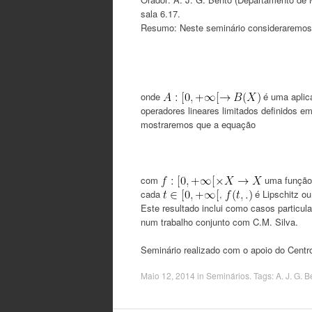
sala 6.17.
Resumo: Neste seminário consideraremos a
onde
é uma aplica
operadores lineares limitados definidos e
mostraremos que a equação
com
uma função
cada
,
é Lipschitz o
Este resultado inclui como casos particular
num trabalho conjunto com C.M. Silva.
Seminário realizado com o apoio do Cent
Maio 12, 2014
in
Seminários
. Tags:
A. J. G. 