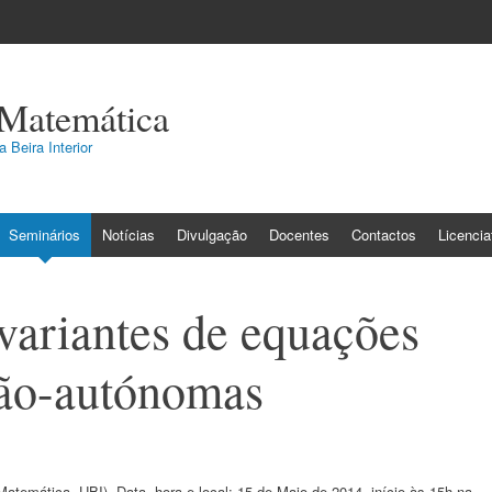
 Matemática
 Beira Interior
Seminários
Notícias
Divulgação
Docentes
Contactos
Licenci
variantes de equações
não-autónomas
atemática, UBI). Data, hora e local: 15 de Maio de 2014, início às 15h na