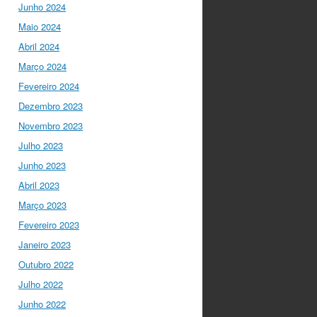
para a mudança do
Junho 2024
ensino em Portugal, e
Maio 2024
par…
twitter.com/i/web/status/1…
Abril 2024
Março 2024
I Gulbenkian Ciência
Fevereiro 2024
5 anos ago
Fantastic
closing up of
Dezembro 2023
#SummerSchool2021
Novembro 2023
week with a talk about
Julho 2023
"Communicating at the
Speed of Science" with
Junho 2023
the…
Abril 2023
twitter.com/i/web/status/1…
Março 2023
Ciência Viva
5 anos ago
Fevereiro 2023
"Hoje fazemos parte de
Janeiro 2023
equipas europeias
multidisciplinares que têm
Outubro 2022
um objetivo comum: a
Julho 2022
resolução de problemas
Junho 2022
mun…