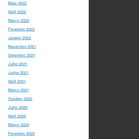
twitter.com/i/web/status/1…
Maio 2022
Abril 2022
Ciência Viva
5 anos ago
Março 2022
“O impacto dos jovens
investigadores, como eu,
Fevereiro 2022
na sociedade é hoje
Janeiro 2022
muito visível nas
empresas. Já não
Novembro 2021
estamos fecha…
Setembro 2021
twitter.com/i/web/status/1…
Julho 2021
Ciência Viva
5 anos ago
Junho 2021
LIVE NOW
What If -
Abril 2021
A ciência e a cultura
Março 2021
científica no futuro da
Europa em direto do
Outubro 2020
@CCVBraganca
.
Julho 2020
Acompanhe li…
twitter.com/i/web/status/1…
Abril 2020
Março 2020
I Gulbenkian Ciência
Fevereiro 2020
5 anos ago
Great honor