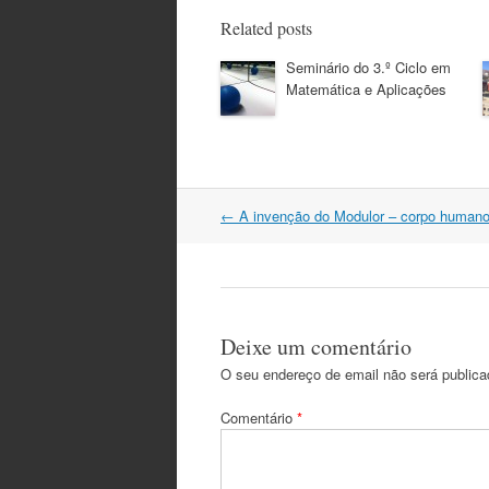
Related posts
Seminário do 3.º Ciclo em
Matemática e Aplicações
Post
←
A invenção do Modulor – corpo humano
navigation
Deixe um comentário
O seu endereço de email não será publica
Comentário
*