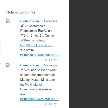
Notícias do Twitter
Ciência Viva
5 anos ago
8.ª Conferência
Professores EspAciais
9 a 13 nov 21, Online
Pré-Inscrições:
bit.ly/8_Prof_Espacia…
“Da órbita…
twitter.com/i/web/status/1…
Ciência Viva
5 anos ago
Segunda sessão "What
If" com encerramento de
Manuel Heitor, Ministério
da
@ciencia_pt
Livestreming e acesso
aos…
twitter.com/i/web/status/1…