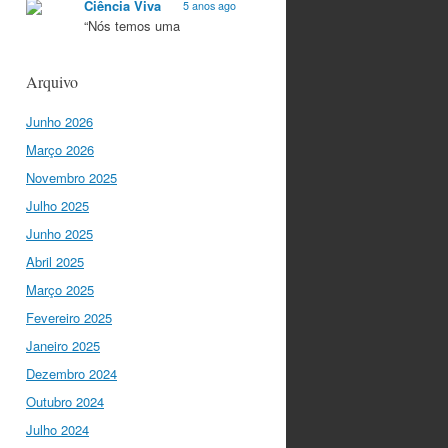
Ciência Viva
5 anos ago
“Nós temos uma
característica única na
Europa que é a
Arquivo
criatividade. Apenas
quando somos criativos
Junho 2026
conseguimos criar…
twitter.com/i/web/status/1…
Março 2026
Novembro 2025
Ciência Viva
5 anos ago
Julho 2025
“O que nos distingue de
outros locais é a nossa
Junho 2025
matriz humanista na
Abril 2025
Europa que está assente
em três valores:
Março 2025
coesão…
Fevereiro 2025
twitter.com/i/web/status/1…
Janeiro 2025
Ciência Viva
Dezembro 2024
5 anos ago
"Para mim, a criação do
Outubro 2024
Ministério da Ciência foi o
Julho 2024
momento fundamental