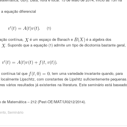
 equação diferencial
, (1)
ção contínua,
é um espaço de Banach e
é a algebra dos
m
. Supondo que a equação (1) admite um tipo de dicotomia bastante geral,
,
 contínua tal que
, tem uma variedade invariante quando, para
u localmente Lipschitz, com constantes de Lipshitz suficientemente pequenas
es vários resultados já existentes na literatura. Este seminário está baseado
ro de Matemática – 212 (Pest-OE/MAT/UI0212/2014).
Bento
,
Seminário