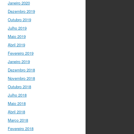
to have
@mleptin
,
Janeiro 2020
@EMBO
Director &
Dezembro 2019
appointed
@ERC_Research
Outubro 2019
President talking to
Julho 2019
@IGCiencia
…
Maio 2019
twitter.com/i/web/status/1…
Abril 2019
Fevereiro 2019
Janeiro 2019
Dezembro 2018
Novembro 2018
Outubro 2018
Julho 2018
Maio 2018
Abril 2018
Março 2018
Fevereiro 2018