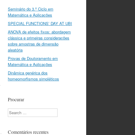
Seminário do 3.º Ciclo em
Matemática e Aplicações
SPECIAL FUNCTIONS’ DAY AT UBI
ANOVA de efeitos fixos: abordagem
clássica e primeiras considerações
sobre amostras de dimensão
aleatória
Provas de Doutoramento em
Matemática e Aplicações
Dinâmica genérica dos
homeomorfismos simpléticos
.
Procurar
Search
Comentários recentes