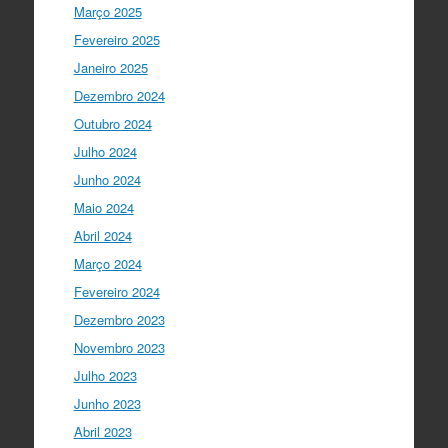
Março 2025
I Gulbenkian Ciência
5 anos ago
Fantastic closing up of
Fevereiro 2025
#SummerSchool2021
week with a talk
Janeiro 2025
about "Communicating at the Speed of
Dezembro 2024
Science" with the…
twitter.com/i/web/status/1…
Outubro 2024
Julho 2024
Ciência Viva
5 anos ago
Junho 2024
"Hoje fazemos parte de equipas
europeias multidisciplinares que têm
Maio 2024
um objetivo comum: a resolução de
Abril 2024
problemas mun…
twitter.com/i/web/status/1…
Março 2024
Fevereiro 2024
Ciência Viva
5 anos ago
Dezembro 2023
“O impacto dos jovens investigadores,
como eu, na sociedade é hoje muito
Novembro 2023
visível nas empresas. Já não estamos
Julho 2023
fecha…
twitter.com/i/web/status/1…
Junho 2023
Ciência Viva
5 anos ago
Abril 2023
LIVE NOW
What If - A ciência e a