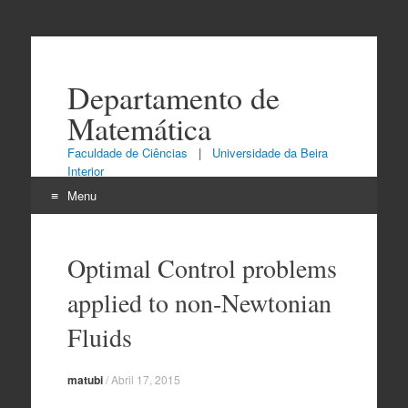
Departamento de
Matemática
Faculdade de Ciências
|
Universidade da Beira
Interior
Menu
Skip
to
Optimal Control problems
content
applied to non-Newtonian
Fluids
matubi
/
Abril 17, 2015