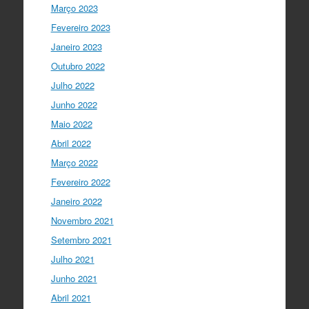
Março 2023
cultura científica no futuro da Europa
Fevereiro 2023
em direto do
@CCVBraganca
.
Acompanhe li…
Janeiro 2023
twitter.com/i/web/status/1…
Outubro 2022
I Gulbenkian Ciência
Julho 2022
5 anos ago
Great honor to have
@mleptin
,
Junho 2022
@EMBO
Director & appointed
Maio 2022
@ERC_Research
President talking to
@IGCiencia
…
Abril 2022
twitter.com/i/web/status/1…
Março 2022
Fevereiro 2022
Janeiro 2022
Novembro 2021
Setembro 2021
Julho 2021
Junho 2021
Abril 2021