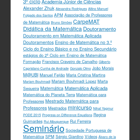
3º ciclo
Academia Júnior de Ciências
Alexander Zhuk
Alexandra Rodrigues
Altino Manuel
APM
Associação de Professores
Folgado dos Santos
CarpeMAT
de Matemática
Bruno Simões
Didática da Matemática
Doutoramento
Doutoramento em Matemática Aplicada
Doutoramentos
Ensino de Matemática no 3.º
Ciclo do Ensino Básico e no Ensino Secundário
estágios do 2º Ciclo em Ensino de Matemática
Formação
Francisco Craveiro de Carvalho
Gilberto
João Morais
Capristano Cunha de Andrade
Gonzalo Olmo
M@UBI
Manuel Feijão
Maria Cristina Martins
Mariam Bouhmadi Lopez
Marta
Mariam Bouhmadi
Matemática Aplicada
Matemática
Sequeira
Matemática do Planeta Terra
Matemática para
Mestrado Matemática para
Professores
minicurso
Professores
Mestrados
Nihat Yagmur
Regina
PODE 2015
Progress on Difference Equations
Guimarães
Rui Ferreira
Rui Albuquerque
Seminário
Sociedade Portuguesa de
Matemática
SPM
Sérgio Giardino
Vídeos
Álvaro de la