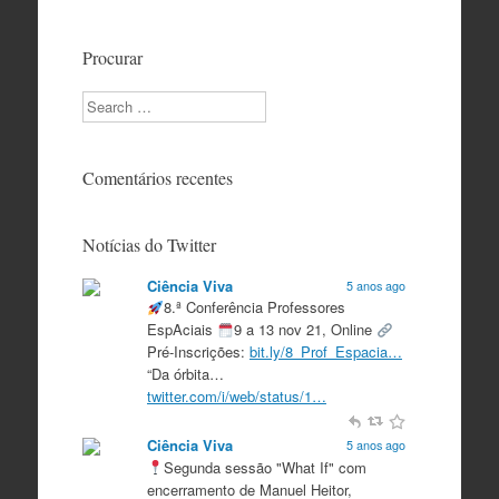
Procurar
Search
Comentários recentes
Notícias do Twitter
Ciência Viva
5 anos ago
8.ª Conferência Professores
EspAciais
9 a 13 nov 21, Online
Pré-Inscrições:
bit.ly/8_Prof_Espacia…
“Da órbita…
twitter.com/i/web/status/1…
Ciência Viva
5 anos ago
Segunda sessão "What If" com
encerramento de Manuel Heitor,