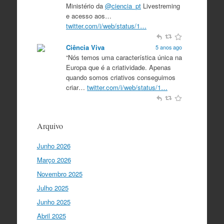
Ministério da
@ciencia_pt
Livestreming
e acesso aos…
twitter.com/i/web/status/1…
Ciência Viva
5 anos ago
“Nós temos uma característica única na
Europa que é a criatividade. Apenas
quando somos criativos conseguimos
criar…
twitter.com/i/web/status/1…
Ciência Viva
5 anos ago
“O que nos distingue de outros locais é
Arquivo
a nossa matriz humanista na Europa
que está assente em três valores:
Junho 2026
coesão…
twitter.com/i/web/status/1…
Março 2026
Ciência Viva
5 anos ago
Novembro 2025
"Para mim, a criação do Ministério da
Julho 2025
Ciência foi o momento fundamental
para a mudança do ensino em Portugal,
Junho 2025
e par…
twitter.com/i/web/status/1…
Abril 2025