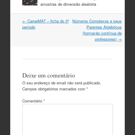
amostras de dimensão aleatória
Post
←
CarpeMAT – ficha do 3º
Números Complexos e seus
navigation
período
Parentes Algébricos
(formação contínua de
professores)
→
Deixe um comentário
O seu endereço de email não será publicado.
Campos obrigatórios marcados com
*
Comentário
*