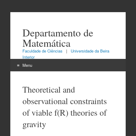
Departamento de
Matemática
Faculdade de Ciências
|
Universidade da Beira
Interior
Menu
Skip
to
Theoretical and
content
observational constraints
of viable f(R) theories of
gravity