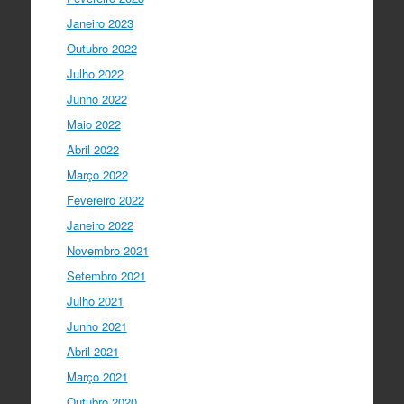
Acompanhe li…
Janeiro 2023
twitter.com/i/web/status/1…
Outubro 2022
I Gulbenkian Ciência
Julho 2022
5 anos ago
Great honor to have
@mleptin
,
Junho 2022
@EMBO
Director & appointed
Maio 2022
@ERC_Research
President talking to
@IGCiencia
…
Abril 2022
twitter.com/i/web/status/1…
Março 2022
Fevereiro 2022
Janeiro 2022
Novembro 2021
Setembro 2021
Julho 2021
Junho 2021
Abril 2021
Março 2021
Outubro 2020