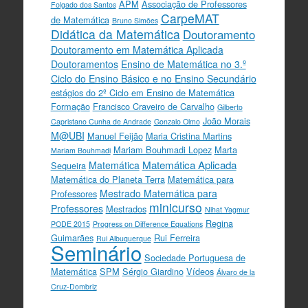
APM
Associação de Professores
Folgado dos Santos
CarpeMAT
de Matemática
Bruno Simões
Didática da Matemática
Doutoramento
Doutoramento em Matemática Aplicada
Doutoramentos
Ensino de Matemática no 3.º
Ciclo do Ensino Básico e no Ensino Secundário
estágios do 2º Ciclo em Ensino de Matemática
Formação
Francisco Craveiro de Carvalho
Gilberto
João Morais
Capristano Cunha de Andrade
Gonzalo Olmo
M@UBI
Manuel Feijão
Maria Cristina Martins
Mariam Bouhmadi Lopez
Marta
Mariam Bouhmadi
Matemática Aplicada
Matemática
Sequeira
Matemática do Planeta Terra
Matemática para
Mestrado Matemática para
Professores
minicurso
Professores
Mestrados
Nihat Yagmur
Regina
PODE 2015
Progress on Difference Equations
Guimarães
Rui Ferreira
Rui Albuquerque
Seminário
Sociedade Portuguesa de
Matemática
SPM
Sérgio Giardino
Vídeos
Álvaro de la
Cruz-Dombriz