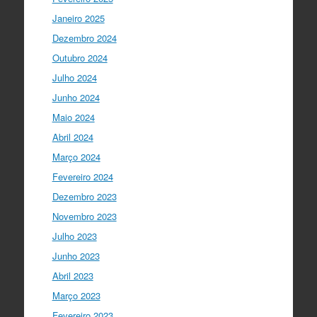
#SummerSchool2021
week with a talk
Janeiro 2025
about "Communicating at the Speed of
Dezembro 2024
Science" with the…
twitter.com/i/web/status/1…
Outubro 2024
Julho 2024
Ciência Viva
5 anos ago
Junho 2024
"Hoje fazemos parte de equipas
europeias multidisciplinares que têm
Maio 2024
um objetivo comum: a resolução de
Abril 2024
problemas mun…
twitter.com/i/web/status/1…
Março 2024
Fevereiro 2024
Ciência Viva
5 anos ago
Dezembro 2023
“O impacto dos jovens investigadores,
como eu, na sociedade é hoje muito
Novembro 2023
visível nas empresas. Já não estamos
Julho 2023
fecha…
twitter.com/i/web/status/1…
Junho 2023
Ciência Viva
5 anos ago
Abril 2023
LIVE NOW
What If - A ciência e a
Março 2023
cultura científica no futuro da Europa
Fevereiro 2023
em direto do
@CCVBraganca
.