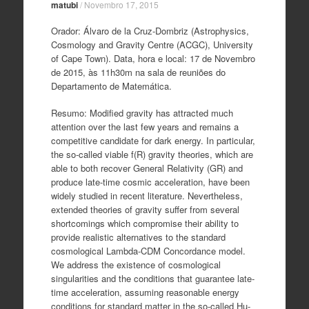
matubi
/
Novembro 17, 2015
Orador: Álvaro de la Cruz-Dombriz (Astrophysics,
Cosmology and Gravity Centre (ACGC), University
of Cape Town). Data, hora e local: 17 de Novembro
de 2015, às 11h30m na sala de reuniões do
Departamento de Matemática.
Resumo: Modified gravity has attracted much
attention over the last few years and remains a
competitive candidate for dark energy. In particular,
the so-called viable f(R) gravity theories, which are
able to both recover General Relativity (GR) and
produce late-time cosmic acceleration, have been
widely studied in recent literature. Nevertheless,
extended theories of gravity suffer from several
shortcomings which compromise their ability to
provide realistic alternatives to the standard
cosmological Lambda-CDM Concordance model.
We address the existence of cosmological
singularities and the conditions that guarantee late-
time acceleration, assuming reasonable energy
conditions for standard matter in the so-called Hu-