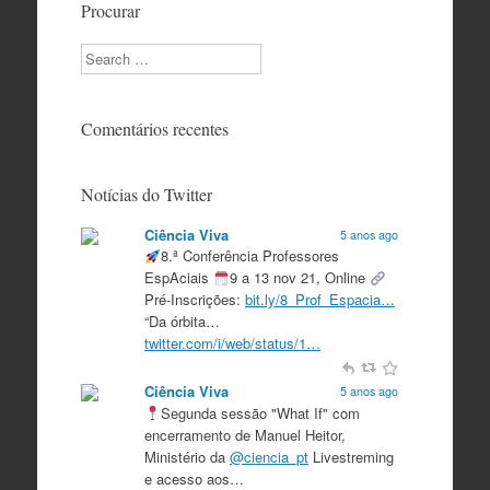
Procurar
Search
Comentários recentes
Notícias do Twitter
Ciência Viva
5 anos ago
8.ª Conferência Professores
EspAciais
9 a 13 nov 21, Online
Pré-Inscrições:
bit.ly/8_Prof_Espacia…
“Da órbita…
twitter.com/i/web/status/1…
Ciência Viva
5 anos ago
Segunda sessão "What If" com
encerramento de Manuel Heitor,
Ministério da
@ciencia_pt
Livestreming
e acesso aos…