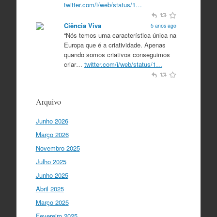
twitter.com/i/web/status/1…
Ciência Viva
5 anos ago
“Nós temos uma característica única na
Europa que é a criatividade. Apenas
quando somos criativos conseguimos
criar…
twitter.com/i/web/status/1…
Ciência Viva
5 anos ago
“O que nos distingue de outros locais é
Arquivo
a nossa matriz humanista na Europa
que está assente em três valores:
Junho 2026
coesão…
twitter.com/i/web/status/1…
Março 2026
Ciência Viva
5 anos ago
Novembro 2025
"Para mim, a criação do Ministério da
Julho 2025
Ciência foi o momento fundamental
para a mudança do ensino em Portugal,
Junho 2025
e par…
twitter.com/i/web/status/1…
Abril 2025
Março 2025
I Gulbenkian Ciência
5 anos ago
Fantastic closing up of
Fevereiro 2025