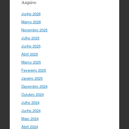
Arquivo
a nossa matriz humanista na Europa
que está assente em três valores:
Junho 2026
coesão…
twitter.com/i/web/status/1…
Março 2026
Ciência Viva
5 anos ago
Novembro 2025
"Para mim, a criação do Ministério da
Julho 2025
Ciência foi o momento fundamental
para a mudança do ensino em Portugal,
Junho 2025
e par…
twitter.com/i/web/status/1…
Abril 2025
Março 2025
I Gulbenkian Ciência
5 anos ago
Fantastic closing up of
Fevereiro 2025
#SummerSchool2021
week with a talk
Janeiro 2025
about "Communicating at the Speed of
Dezembro 2024
Science" with the…
twitter.com/i/web/status/1…
Outubro 2024
Julho 2024
Ciência Viva
5 anos ago
Junho 2024
"Hoje fazemos parte de equipas
europeias multidisciplinares que têm
Maio 2024
um objetivo comum: a resolução de
Abril 2024
problemas mun…