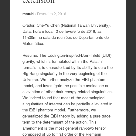
matubi
/
Fevereiro 2, 2016
Orador: Che-Yu Chen (National Taiwan University).
Data, hora e local: 3 de fevereiro de 2016, às
11h30m na sala de reuniões do Departamento de
Matemática.
Resumo: The Eddington-inspired-Born-Infeld (EiBI)
gravity, which is formulated within the Palatini
formalism, is characterized by its ability to cure the
Big Bang singularity in the very beginning of the
Universe. We further analyze the EiBI phantom
model, and investigate the possible avoidance or
alleviation of other dark energy related singularities.
We indeed found that most of the cosmological
singularities of interest can be partially alleviated in
the EiBI phantom model. Furthermore, we
generalized the EiBI theory by adding a pure trace
term to the determinant of the action. This
amendment is the most general rank-two tensor
composed of up to first order of the Riemann