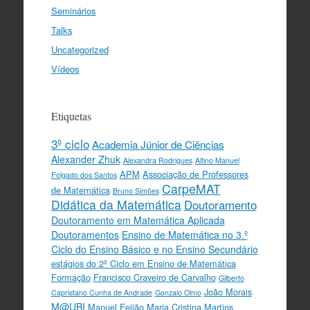
Seminários
Talks
Uncategorized
Vídeos
Etiquetas
3º ciclo
Academia Júnior de Ciências
Alexander Zhuk
Alexandra Rodrigues
Altino Manuel
APM
Associação de Professores
Folgado dos Santos
CarpeMAT
de Matemática
Bruno Simões
Didática da Matemática
Doutoramento
Doutoramento em Matemática Aplicada
Doutoramentos
Ensino de Matemática no 3.º
Ciclo do Ensino Básico e no Ensino Secundário
estágios do 2º Ciclo em Ensino de Matemática
Formação
Francisco Craveiro de Carvalho
Gilberto
João Morais
Capristano Cunha de Andrade
Gonzalo Olmo
M@UBI
Manuel Feijão
Maria Cristina Martins