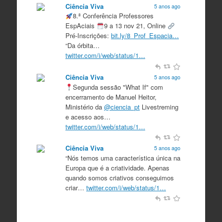
Ciência Viva
5 anos ago
8.ª Conferência Professores
EspAciais
9 a 13 nov 21, Online
Pré-Inscrições:
bit.ly/8_Prof_Espacia…
“Da órbita…
twitter.com/i/web/status/1…
Ciência Viva
5 anos ago
Segunda sessão "What If" com
encerramento de Manuel Heitor,
Ministério da
@ciencia_pt
Livestreming
e acesso aos…
twitter.com/i/web/status/1…
Ciência Viva
5 anos ago
“Nós temos uma característica única na
Europa que é a criatividade. Apenas
quando somos criativos conseguimos
criar…
twitter.com/i/web/status/1…
Ciência Viva
5 anos ago
“O que nos distingue de outros locais é