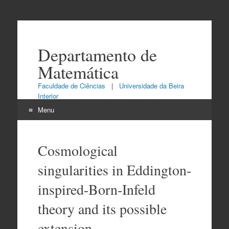
Departamento de
Matemática
Faculdade de Ciências
|
Universidade da Beira
Interior
Menu
Skip
to
Cosmological
content
singularities in Eddington-
inspired-Born-Infeld
theory and its possible
extension