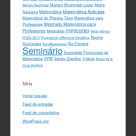
Mariam Bouhmadi Lopez
Marta
Mariam Bouhmadi
Matemática Aplicada
Matemática
Sequeira
Matemática do Planeta Terra
Matemática para
Mestrado Matemática para
Professores
minicurso
Professores
Mestrados
Nihat Yagmur
Regina
PODE 2015
Progress on Difference Equations
Guimarães
Rui Ferreira
Rui Albuquerque
Seminário
Sociedade Portuguesa de
Matemática
SPM
Sérgio Giardino
Vídeos
Álvaro de la
Cruz-Dombriz
Meta
Iniciar sessão
Feed de entradas
Feed de comentários
WordPress.org