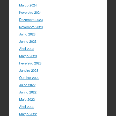
twitter.com/i/web/status/1…
Março 2024
Fevereiro 2024
Ciência Viva
5 anos ago
Dezembro 2023
“O impacto dos jovens investigadores,
como eu, na sociedade é hoje muito
Novembro 2023
visível nas empresas. Já não estamos
Julho 2023
fecha…
twitter.com/i/web/status/1…
Junho 2023
Ciência Viva
5 anos ago
Abril 2023
LIVE NOW
What If - A ciência e a
Março 2023
cultura científica no futuro da Europa
Fevereiro 2023
em direto do
@CCVBraganca
.
Acompanhe li…
Janeiro 2023
twitter.com/i/web/status/1…
Outubro 2022
I Gulbenkian Ciência
Julho 2022
5 anos ago
Great honor to have
@mleptin
,
Junho 2022
@EMBO
Director & appointed
Maio 2022
@ERC_Research
President talking to
@IGCiencia
…
Abril 2022
twitter.com/i/web/status/1…
Março 2022