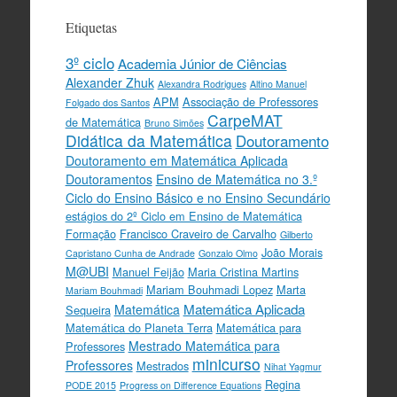
Etiquetas
3º ciclo
Academia Júnior de Ciências
Alexander Zhuk
Alexandra Rodrigues
Altino Manuel
APM
Associação de Professores
Folgado dos Santos
CarpeMAT
de Matemática
Bruno Simões
Didática da Matemática
Doutoramento
Doutoramento em Matemática Aplicada
Doutoramentos
Ensino de Matemática no 3.º
Ciclo do Ensino Básico e no Ensino Secundário
estágios do 2º Ciclo em Ensino de Matemática
Formação
Francisco Craveiro de Carvalho
Gilberto
João Morais
Capristano Cunha de Andrade
Gonzalo Olmo
M@UBI
Manuel Feijão
Maria Cristina Martins
Mariam Bouhmadi Lopez
Marta
Mariam Bouhmadi
Matemática Aplicada
Matemática
Sequeira
Matemática do Planeta Terra
Matemática para
Mestrado Matemática para
Professores
minicurso
Professores
Mestrados
Nihat Yagmur
Regina
PODE 2015
Progress on Difference Equations