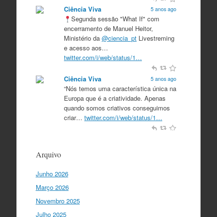
Ciência Viva
5 anos ago
Segunda sessão "What If" com
encerramento de Manuel Heitor,
Ministério da
@ciencia_pt
Livestreming
e acesso aos…
twitter.com/i/web/status/1…
Ciência Viva
5 anos ago
“Nós temos uma característica única na
Europa que é a criatividade. Apenas
quando somos criativos conseguimos
criar…
twitter.com/i/web/status/1…
Ciência Viva
5 anos ago
“O que nos distingue de outros locais é
Arquivo
a nossa matriz humanista na Europa
que está assente em três valores:
Junho 2026
coesão…
twitter.com/i/web/status/1…
Março 2026
Ciência Viva
5 anos ago
Novembro 2025
"Para mim, a criação do Ministério da
Julho 2025