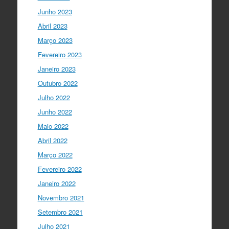
fecha…
twitter.com/i/web/status/1…
Junho 2023
Ciência Viva
5 anos ago
Abril 2023
LIVE NOW
What If - A ciência e a
Março 2023
cultura científica no futuro da Europa
Fevereiro 2023
em direto do
@CCVBraganca
.
Acompanhe li…
Janeiro 2023
twitter.com/i/web/status/1…
Outubro 2022
I Gulbenkian Ciência
Julho 2022
5 anos ago
Great honor to have
@mleptin
,
Junho 2022
@EMBO
Director & appointed
Maio 2022
@ERC_Research
President talking to
@IGCiencia
…
Abril 2022
twitter.com/i/web/status/1…
Março 2022
Fevereiro 2022
Janeiro 2022
Novembro 2021
Setembro 2021
Julho 2021