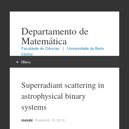
Departamento de
Matemática
Faculdade de Ciências
|
Universidade da Beira
Interior
Menu
Skip
to
Superradiant scattering in
content
astrophysical binary
systems
matubi
/
Fevereiro 10, 2016