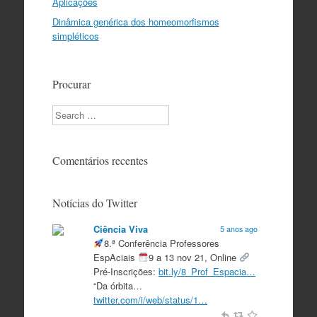
Aplicações
Dinâmica genérica dos homeomorfismos
simpléticos
Procurar
Search
Comentários recentes
Notícias do Twitter
Ciência Viva
5 anos ago
8.ª Conferência Professores
EspAciais
9 a 13 nov 21, Online
Pré-Inscrições:
bit.ly/8_Prof_Espacia…
“Da órbita…
twitter.com/i/web/status/1…