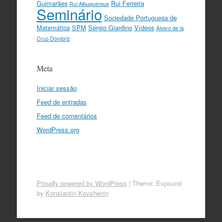
Guimarães
Rui Ferreira
Rui Albuquerque
Seminário
Sociedade Portuguesa de
Matemática
SPM
Sérgio Giardino
Vídeos
Álvaro de la
Cruz-Dombriz
Meta
Iniciar sessão
Feed de entradas
Feed de comentários
WordPress.org
Proudly powered by WordPress
|
Theme: Expound
by
Konstantin Kovshenin