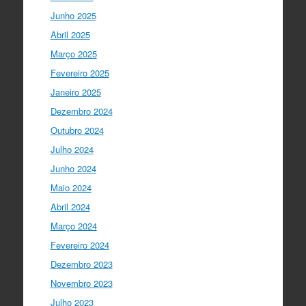
Ciência foi o momento fundamental
para a mudança do ensino em Portugal,
Junho 2025
e par…
twitter.com/i/web/status/1…
Abril 2025
Março 2025
I Gulbenkian Ciência
5 anos ago
Fantastic closing up of
Fevereiro 2025
#SummerSchool2021
week with a talk
Janeiro 2025
about "Communicating at the Speed of
Dezembro 2024
Science" with the…
twitter.com/i/web/status/1…
Outubro 2024
Julho 2024
Ciência Viva
5 anos ago
Junho 2024
"Hoje fazemos parte de equipas
europeias multidisciplinares que têm
Maio 2024
um objetivo comum: a resolução de
Abril 2024
problemas mun…
twitter.com/i/web/status/1…
Março 2024
Fevereiro 2024
Ciência Viva
5 anos ago
Dezembro 2023
“O impacto dos jovens investigadores,
como eu, na sociedade é hoje muito
Novembro 2023
visível nas empresas. Já não estamos
Julho 2023