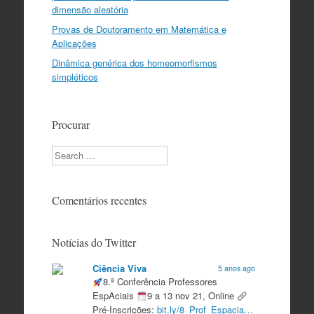
dimensão aleatória
Provas de Doutoramento em Matemática e
Aplicações
Dinâmica genérica dos homeomorfismos
simpléticos
Procurar
Search
Comentários recentes
Notícias do Twitter
Ciência Viva
5 anos ago
8.ª Conferência Professores
EspAciais
9 a 13 nov 21, Online
Pré-Inscrições:
bit.ly/8_Prof_Espacia…