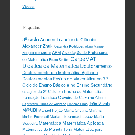
Vídeos
Etiquetas
3º ciclo
Academia Júnior de Ciências
Alexander Zhuk
Alexandra Rodrigues
Altino Manuel
APM
Associação de Professores
Folgado dos Santos
CarpeMAT
de Matemática
Bruno Simões
Didática da Matemática
Doutoramento
Doutoramento em Matemática Aplicada
Doutoramentos
Ensino de Matemática no 3.º
Ciclo do Ensino Básico e no Ensino Secundário
estágios do 2º Ciclo em Ensino de Matemática
Formação
Francisco Craveiro de Carvalho
Gilberto
João Morais
Capristano Cunha de Andrade
Gonzalo Olmo
M@UBI
Manuel Feijão
Maria Cristina Martins
Mariam Bouhmadi Lopez
Marta
Mariam Bouhmadi
Matemática Aplicada
Matemática
Sequeira
Matemática do Planeta Terra
Matemática para