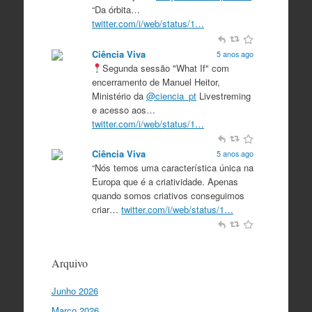
“Da órbita…
twitter.com/i/web/status/1…
Ciência Viva
5 anos ago
Segunda sessão "What If" com
encerramento de Manuel Heitor,
Ministério da
@ciencia_pt
Livestreming
e acesso aos…
twitter.com/i/web/status/1…
Ciência Viva
5 anos ago
“Nós temos uma característica única na
Europa que é a criatividade. Apenas
quando somos criativos conseguimos
criar…
twitter.com/i/web/status/1…
Ciência Viva
5 anos ago
“O que nos distingue de outros locais é
Arquivo
a nossa matriz humanista na Europa
que está assente em três valores:
Junho 2026
coesão…
twitter.com/i/web/status/1…
Março 2026