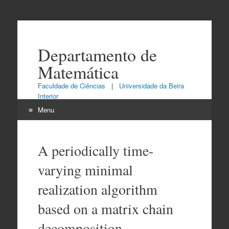
Departamento de
Matemática
Faculdade de Ciências
|
Universidade da Beira
Interior
Menu
Skip
to
A periodically time-
content
varying minimal
realization algorithm
based on a matrix chain
decomposition