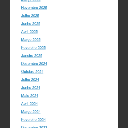
Ciência Viva
5 anos ago
Novembro 2025
"Para mim, a criação do Ministério da
Julho 2025
Ciência foi o momento fundamental
para a mudança do ensino em Portugal,
Junho 2025
e par…
twitter.com/i/web/status/1…
Abril 2025
Março 2025
I Gulbenkian Ciência
5 anos ago
Fantastic closing up of
Fevereiro 2025
#SummerSchool2021
week with a talk
Janeiro 2025
about "Communicating at the Speed of
Dezembro 2024
Science" with the…
twitter.com/i/web/status/1…
Outubro 2024
Julho 2024
Ciência Viva
5 anos ago
Junho 2024
"Hoje fazemos parte de equipas
europeias multidisciplinares que têm
Maio 2024
um objetivo comum: a resolução de
Abril 2024
problemas mun…
twitter.com/i/web/status/1…
Março 2024
Fevereiro 2024
Ciência Viva
5 anos ago
Dezembro 2023