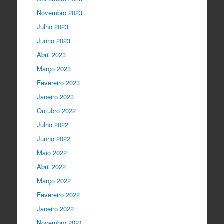
“O impacto dos jovens investigadores,
como eu, na sociedade é hoje muito
Novembro 2023
visível nas empresas. Já não estamos
Julho 2023
fecha…
twitter.com/i/web/status/1…
Junho 2023
Ciência Viva
5 anos ago
Abril 2023
LIVE NOW
What If - A ciência e a
Março 2023
cultura científica no futuro da Europa
Fevereiro 2023
em direto do
@CCVBraganca
.
Acompanhe li…
Janeiro 2023
twitter.com/i/web/status/1…
Outubro 2022
I Gulbenkian Ciência
Julho 2022
5 anos ago
Great honor to have
@mleptin
,
Junho 2022
@EMBO
Director & appointed
Maio 2022
@ERC_Research
President talking to
@IGCiencia
…
Abril 2022
twitter.com/i/web/status/1…
Março 2022
Fevereiro 2022
Janeiro 2022
Novembro 2021