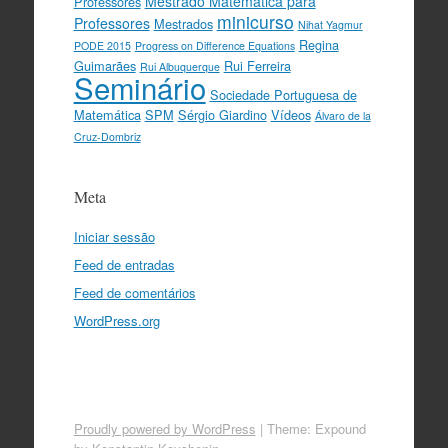
Mestrado Matemática para
Professores
minicurso
Professores
Mestrados
Nihat Yagmur
Regina
PODE 2015
Progress on Difference Equations
Guimarães
Rui Ferreira
Rui Albuquerque
Seminário
Sociedade Portuguesa de
Matemática
SPM
Sérgio Giardino
Vídeos
Álvaro de la
Cruz-Dombriz
Meta
Iniciar sessão
Feed de entradas
Feed de comentários
WordPress.org
Proudly powered by WordPress
|
Theme: Expound