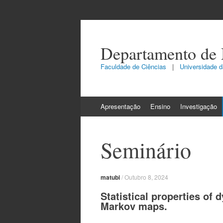
Departamento de
Faculdade de Ciências
|
Universidade da
Skip
Apresentação
Ensino
Investigação
to
content
Seminário
matubi
/
Outubro 8, 2024
Statistical properties o
Markov maps.