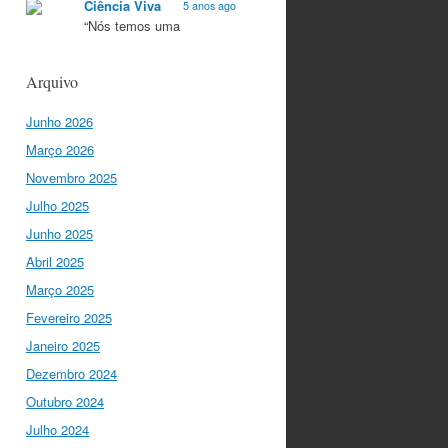
Ciência Viva
5 anos ago
“Nós temos uma
característica única na
Europa que é a
Arquivo
criatividade. Apenas
quando somos criativos
Junho 2026
conseguimos criar…
twitter.com/i/web/status/1…
Março 2026
Novembro 2025
Ciência Viva
5 anos ago
Julho 2025
“O que nos distingue de
outros locais é a nossa
Junho 2025
matriz humanista na
Abril 2025
Europa que está assente
em três valores:
Março 2025
coesão…
Fevereiro 2025
twitter.com/i/web/status/1…
Janeiro 2025
Ciência Viva
Dezembro 2024
5 anos ago
"Para mim, a criação do
Outubro 2024
Ministério da Ciência foi o
Julho 2024
momento fundamental