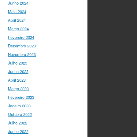
para a mudança do
Junho 2024
ensino em Portugal, e
Maio 2024
par…
twitter.com/i/web/status/1…
Abril 2024
Março 2024
I Gulbenkian Ciência
Fevereiro 2024
5 anos ago
Fantastic
closing up of
Dezembro 2023
#SummerSchool2021
Novembro 2023
week with a talk about
Julho 2023
"Communicating at the
Speed of Science" with
Junho 2023
the…
Abril 2023
twitter.com/i/web/status/1…
Março 2023
Ciência Viva
5 anos ago
Fevereiro 2023
"Hoje fazemos parte de
Janeiro 2023
equipas europeias
multidisciplinares que têm
Outubro 2022
um objetivo comum: a
Julho 2022
resolução de problemas
Junho 2022
mun…