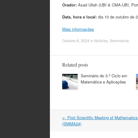
Orador:
Asad Ullah (UBI & CMA-UBI, Port
Data, hora e local:
dia 10 de outubro de 
Mais informações
Outubro 8, 2024
in
Notícias
,
Seminários
.
Related posts
Seminário do 3.º Ciclo em
Matemática e Aplicações
Post
←
First Scientific Meeting of Mathematics
navigation
(SMMA24)