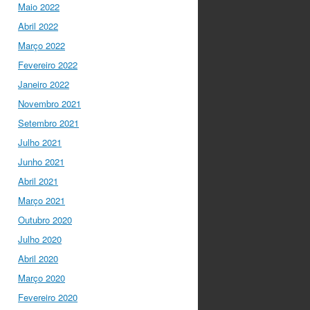
twitter.com/i/web/status/1…
Maio 2022
Abril 2022
Ciência Viva
5 anos ago
Março 2022
“O impacto dos jovens
investigadores, como eu,
Fevereiro 2022
na sociedade é hoje
Janeiro 2022
muito visível nas
empresas. Já não
Novembro 2021
estamos fecha…
Setembro 2021
twitter.com/i/web/status/1…
Julho 2021
Ciência Viva
5 anos ago
Junho 2021
LIVE NOW
What If -
Abril 2021
A ciência e a cultura
Março 2021
científica no futuro da
Europa em direto do
Outubro 2020
@CCVBraganca
.
Julho 2020
Acompanhe li…
twitter.com/i/web/status/1…
Abril 2020
Março 2020
I Gulbenkian Ciência
Fevereiro 2020
5 anos ago
Great honor