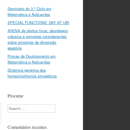
Seminário do 3.º Ciclo em
Matemática e Aplicações
SPECIAL FUNCTIONS’ DAY AT UBI
ANOVA de efeitos fixos: abordagem
clássica e primeiras considerações
sobre amostras de dimensão
aleatória
Provas de Doutoramento em
Matemática e Aplicações
Dinâmica genérica dos
homeomorfismos simpléticos
Procurar
Search
Comentários recentes