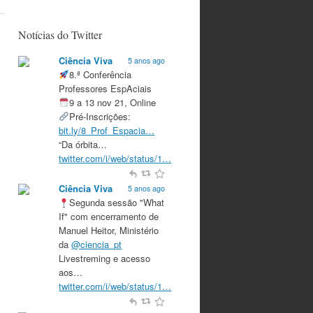
Notícias do Twitter
Ciência Viva
5 anos ago
8.ª Conferência
Professores EspAciais
9 a 13 nov 21, Online
Pré-Inscrições:
bit.ly/8_Prof_Espacia…
“Da órbita…
twitter.com/i/web/status/1…
Ciência Viva
5 anos ago
Segunda sessão "What
If" com encerramento de
Manuel Heitor, Ministério
da
@ciencia_pt
Livestreming e acesso
aos…
twitter.com/i/web/status/1…