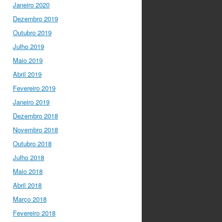
to have
@mleptin
,
Janeiro 2020
@EMBO
Director &
Dezembro 2019
appointed
@ERC_Research
Outubro 2019
President talking to
Julho 2019
@IGCiencia
…
Maio 2019
twitter.com/i/web/status/1…
Abril 2019
Fevereiro 2019
Janeiro 2019
Dezembro 2018
Novembro 2018
Outubro 2018
Julho 2018
Maio 2018
Abril 2018
Março 2018
Fevereiro 2018