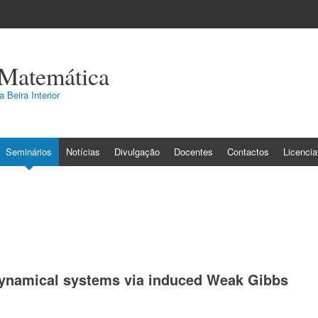
 Matemática
 Beira Interior
Seminários
Notícias
Divulgação
Docentes
Contactos
Licenci
f dynamical systems via induced Weak Gibbs