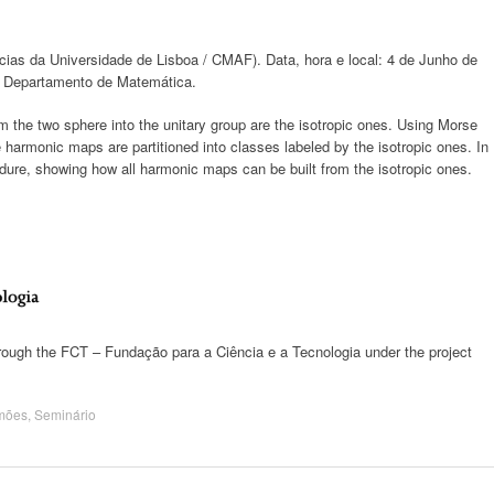
ias da Universidade de Lisboa / CMAF). Data, hora e local: 4 de Junho de
do Departamento de Matemática.
the two sphere into the unitary group are the isotropic ones. Using Morse
 harmonic maps are partitioned into classes labeled by the isotropic ones. In
cedure, showing how all harmonic maps can be built from the isotropic ones.
ugh the FCT – Fundação para a Ciência e a Tecnologia under the project
mões
,
Seminário