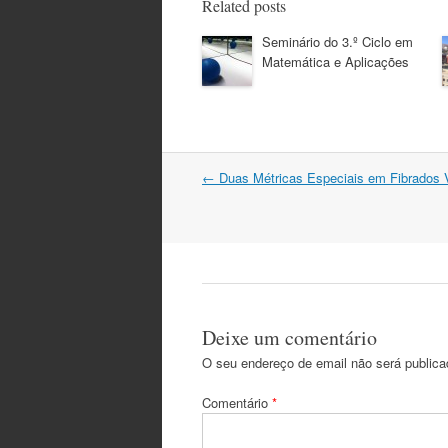
Related posts
Seminário do 3.º Ciclo em
Matemática e Aplicações
Post
←
Duas Métricas Especiais em Fibrados V
navigation
Deixe um comentário
O seu endereço de email não será publica
Comentário
*