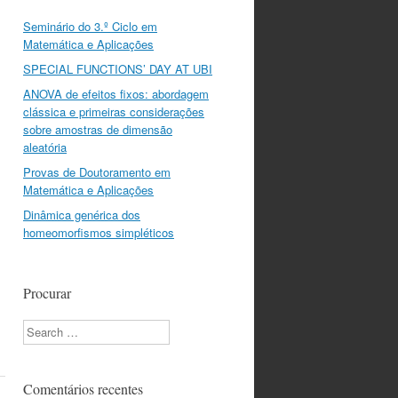
Seminário do 3.º Ciclo em
Matemática e Aplicações
SPECIAL FUNCTIONS’ DAY AT UBI
ANOVA de efeitos fixos: abordagem
clássica e primeiras considerações
sobre amostras de dimensão
aleatória
Provas de Doutoramento em
Matemática e Aplicações
Dinâmica genérica dos
homeomorfismos simpléticos
Procurar
Search
Comentários recentes