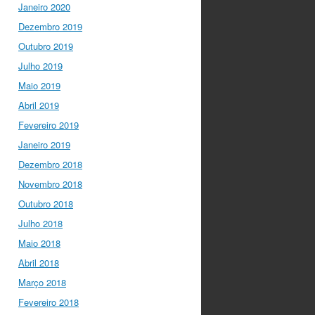
to have
@mleptin
,
Janeiro 2020
@EMBO
Director &
Dezembro 2019
appointed
@ERC_Research
Outubro 2019
President talking to
Julho 2019
@IGCiencia
…
Maio 2019
twitter.com/i/web/status/1…
Abril 2019
Fevereiro 2019
Janeiro 2019
Dezembro 2018
Novembro 2018
Outubro 2018
Julho 2018
Maio 2018
Abril 2018
Março 2018
Fevereiro 2018