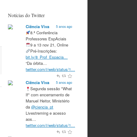
Notícias do Twitter
Ciência Viva
5 anos ago
8.ª Conferência
Professores EspAciais
9 a 13 nov 21, Online
Pré-Inscrições:
bit.ly/8_Prof_Espacia…
“Da órbita…
twitter.com/i/web/status/1…
Ciência Viva
5 anos ago
Segunda sessão "What
If" com encerramento de
Manuel Heitor, Ministério
da
@ciencia_pt
Livestreming e acesso
aos…
twitter.com/i/web/status/1…