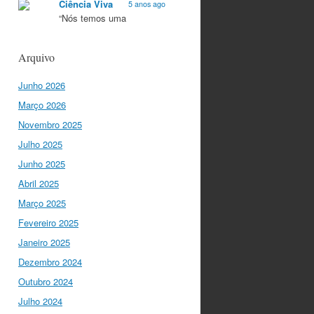
Ciência Viva
5 anos ago
“Nós temos uma
característica única na
Europa que é a
Arquivo
criatividade. Apenas
quando somos criativos
Junho 2026
conseguimos criar…
twitter.com/i/web/status/1…
Março 2026
Novembro 2025
Ciência Viva
5 anos ago
Julho 2025
“O que nos distingue de
outros locais é a nossa
Junho 2025
matriz humanista na
Abril 2025
Europa que está assente
em três valores:
Março 2025
coesão…
Fevereiro 2025
twitter.com/i/web/status/1…
Janeiro 2025
Ciência Viva
Dezembro 2024
5 anos ago
"Para mim, a criação do
Outubro 2024
Ministério da Ciência foi o
Julho 2024
momento fundamental