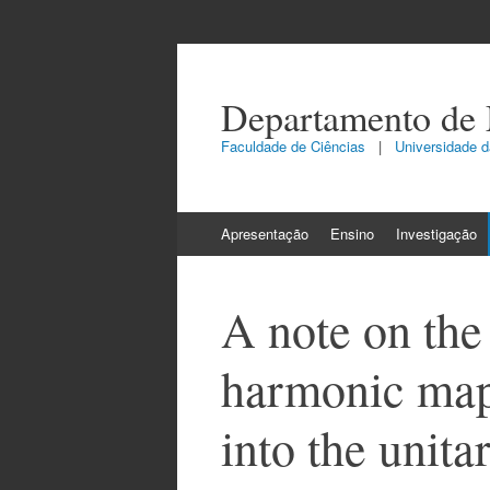
Departamento de
Faculdade de Ciências
|
Universidade da
Skip
Apresentação
Ensino
Investigação
to
content
A note on the
harmonic map
into the unita