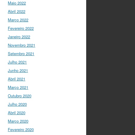
twitter.com/i/web/status/1…
Maio 2022
Abril 2022
Ciência Viva
5 anos ago
Março 2022
“O impacto dos jovens
investigadores, como eu,
Fevereiro 2022
na sociedade é hoje
Janeiro 2022
muito visível nas
empresas. Já não
Novembro 2021
estamos fecha…
Setembro 2021
twitter.com/i/web/status/1…
Julho 2021
Ciência Viva
5 anos ago
Junho 2021
LIVE NOW
What If -
Abril 2021
A ciência e a cultura
Março 2021
científica no futuro da
Europa em direto do
Outubro 2020
@CCVBraganca
.
Julho 2020
Acompanhe li…
twitter.com/i/web/status/1…
Abril 2020
Março 2020
I Gulbenkian Ciência
Fevereiro 2020
5 anos ago
Great honor