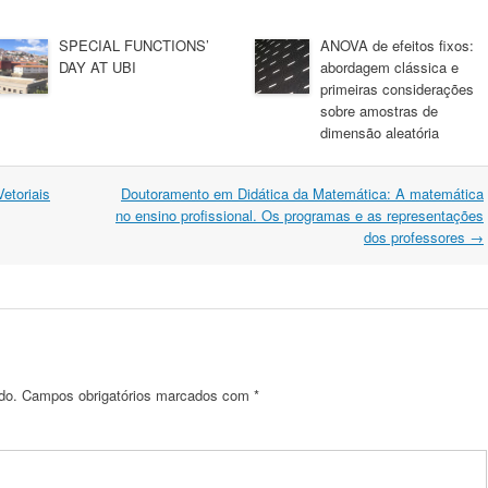
SPECIAL FUNCTIONS’
ANOVA de efeitos fixos:
DAY AT UBI
abordagem clássica e
primeiras considerações
sobre amostras de
dimensão aleatória
etoriais
Doutoramento em Didática da Matemática: A matemática
no ensino profissional. Os programas e as representações
dos professores
→
do.
Campos obrigatórios marcados com
*