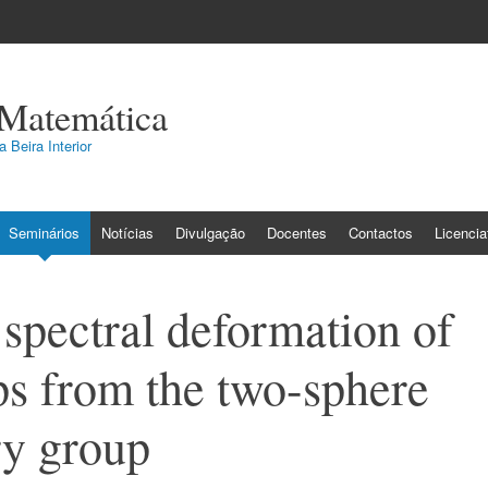
 Matemática
 Beira Interior
Seminários
Notícias
Divulgação
Docentes
Contactos
Licenci
 spectral deformation of
s from the two-sphere
ry group