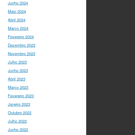
para a mudança do
Junho 2024
ensino em Portugal, e
Maio 2024
par…
twitter.com/i/web/status/1…
Abril 2024
Março 2024
I Gulbenkian Ciência
Fevereiro 2024
5 anos ago
Fantastic
closing up of
Dezembro 2023
#SummerSchool2021
Novembro 2023
week with a talk about
Julho 2023
"Communicating at the
Speed of Science" with
Junho 2023
the…
Abril 2023
twitter.com/i/web/status/1…
Março 2023
Ciência Viva
5 anos ago
Fevereiro 2023
"Hoje fazemos parte de
Janeiro 2023
equipas europeias
multidisciplinares que têm
Outubro 2022
um objetivo comum: a
Julho 2022
resolução de problemas
Junho 2022
mun…