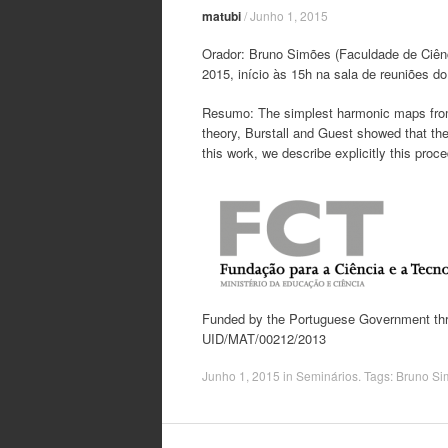
matubi
/
Junho 1, 2015
Orador: Bruno Simões (Faculdade de Ciênc
2015, início às 15h na sala de reuniões 
Resumo: The simplest harmonic maps from 
theory, Burstall and Guest showed that the
this work, we describe explicitly this pro
Funded by the Portuguese Government thro
UID/MAT/00212/2013
Junho 1, 2015
in
Seminários
. Tags:
Bruno Si