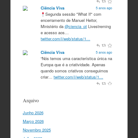
Ciência Viva
5 anos ago
Segunda sessão "What If" com
encerramento de Manuel Heitor,
Ministério da
@ciencia_pt
Livestreming
e acesso aos…
twitter.com/i/web/status/1…
Ciência Viva
5 anos ago
“Nós temos uma característica única na
Europa que é a criatividade. Apenas
quando somos criativos conseguimos
criar…
twitter.com/i/web/status/1…
Ciência Viva
5 anos ago
“O que nos distingue de outros locais é
Arquivo
a nossa matriz humanista na Europa
que está assente em três valores:
Junho 2026
coesão…
twitter.com/i/web/status/1…
Março 2026
Ciência Viva
5 anos ago
Novembro 2025
"Para mim, a criação do Ministério da