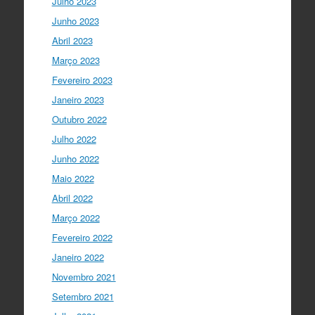
Julho 2023
fecha…
twitter.com/i/web/status/1…
Junho 2023
Ciência Viva
5 anos ago
Abril 2023
LIVE NOW
What If - A ciência e a
Março 2023
cultura científica no futuro da Europa
Fevereiro 2023
em direto do
@CCVBraganca
.
Acompanhe li…
Janeiro 2023
twitter.com/i/web/status/1…
Outubro 2022
I Gulbenkian Ciência
Julho 2022
5 anos ago
Great honor to have
@mleptin
,
Junho 2022
@EMBO
Director & appointed
Maio 2022
@ERC_Research
President talking to
@IGCiencia
…
Abril 2022
twitter.com/i/web/status/1…
Março 2022
Fevereiro 2022
Janeiro 2022
Novembro 2021
Setembro 2021