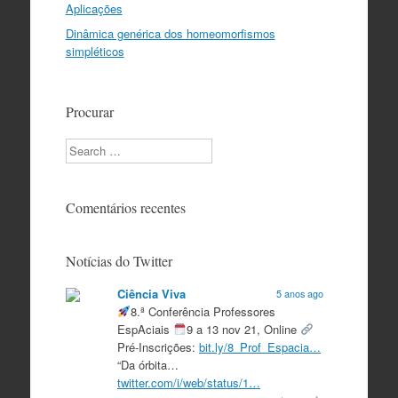
Aplicações
Dinâmica genérica dos homeomorfismos
simpléticos
Procurar
Search
Comentários recentes
Notícias do Twitter
Ciência Viva
5 anos ago
8.ª Conferência Professores
EspAciais
9 a 13 nov 21, Online
Pré-Inscrições:
bit.ly/8_Prof_Espacia…
“Da órbita…
twitter.com/i/web/status/1…