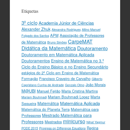
Etiquetas
3º ciclo
Academia Júnior de Ciências
Alexander Zhuk
Alexandra Rodrigues
Altino Manuel
APM
Associação de Professores
Folgado dos Santos
CarpeMAT
de Matemática
Bruno Simões
Didática da Matemática
Doutoramento
Doutoramento em Matemática Aplicada
Doutoramentos
Ensino de Matemática no 3.º
Ciclo do Ensino Básico e no Ensino Secundário
estágios do 2º Ciclo em Ensino de Matemática
Formação
Francisco Craveiro de Carvalho
Gilberto
João Morais
Capristano Cunha de Andrade
Gonzalo Olmo
M@UBI
Manuel Feijão
Maria Cristina Martins
Mariam Bouhmadi Lopez
Marta
Mariam Bouhmadi
Matemática Aplicada
Matemática
Sequeira
Matemática do Planeta Terra
Matemática para
Mestrado Matemática para
Professores
minicurso
Professores
Mestrados
Nihat Yagmur
Regina
PODE 2015
Progress on Difference Equations