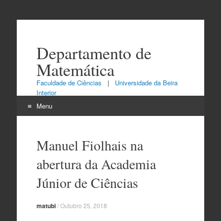
Departamento de
Matemática
Faculdade de Ciências
|
Universidade da Beira
Interior
Menu
Skip
to
Manuel Fiolhais na
content
abertura da Academia
Júnior de Ciências
matubi
/
Outubro 25, 2018