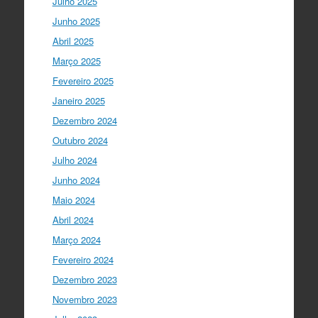
Julho 2025
Ciência foi o momento fundamental
para a mudança do ensino em Portugal,
Junho 2025
e par…
twitter.com/i/web/status/1…
Abril 2025
Março 2025
I Gulbenkian Ciência
5 anos ago
Fantastic closing up of
Fevereiro 2025
#SummerSchool2021
week with a talk
Janeiro 2025
about "Communicating at the Speed of
Dezembro 2024
Science" with the…
twitter.com/i/web/status/1…
Outubro 2024
Julho 2024
Ciência Viva
5 anos ago
Junho 2024
"Hoje fazemos parte de equipas
europeias multidisciplinares que têm
Maio 2024
um objetivo comum: a resolução de
Abril 2024
problemas mun…
twitter.com/i/web/status/1…
Março 2024
Fevereiro 2024
Ciência Viva
5 anos ago
Dezembro 2023
“O impacto dos jovens investigadores,
como eu, na sociedade é hoje muito
Novembro 2023
visível nas empresas. Já não estamos