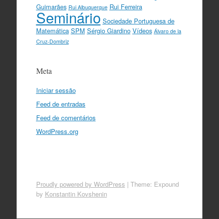
Guimarães
Rui Ferreira
Rui Albuquerque
Seminário
Sociedade Portuguesa de
Matemática
SPM
Sérgio Giardino
Vídeos
Álvaro de la
Cruz-Dombriz
Meta
Iniciar sessão
Feed de entradas
Feed de comentários
WordPress.org
Proudly powered by WordPress
|
Theme: Expound
by
Konstantin Kovshenin