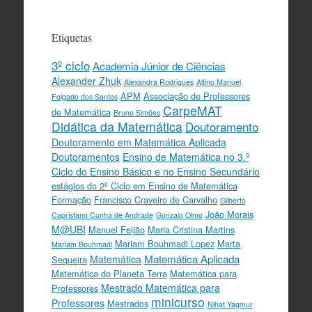
Etiquetas
3º ciclo
Academia Júnior de Ciências
Alexander Zhuk
Alexandra Rodrigues
Altino Manuel
APM
Associação de Professores
Folgado dos Santos
CarpeMAT
de Matemática
Bruno Simões
Didática da Matemática
Doutoramento
Doutoramento em Matemática Aplicada
Doutoramentos
Ensino de Matemática no 3.º
Ciclo do Ensino Básico e no Ensino Secundário
estágios do 2º Ciclo em Ensino de Matemática
Formação
Francisco Craveiro de Carvalho
Gilberto
João Morais
Capristano Cunha de Andrade
Gonzalo Olmo
M@UBI
Manuel Feijão
Maria Cristina Martins
Mariam Bouhmadi Lopez
Marta
Mariam Bouhmadi
Matemática Aplicada
Matemática
Sequeira
Matemática do Planeta Terra
Matemática para
Mestrado Matemática para
Professores
minicurso
Professores
Mestrados
Nihat Yagmur