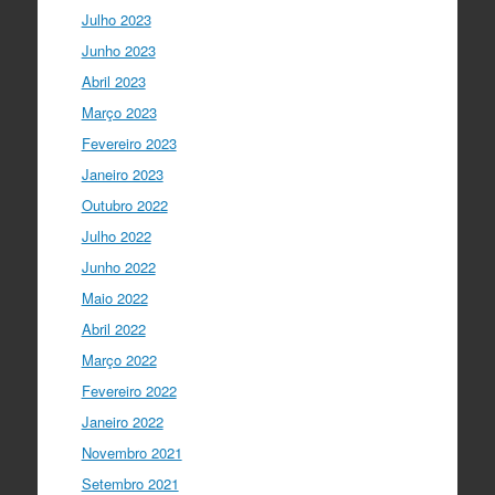
visível nas empresas. Já não estamos
Julho 2023
fecha…
twitter.com/i/web/status/1…
Junho 2023
Ciência Viva
5 anos ago
Abril 2023
LIVE NOW
What If - A ciência e a
Março 2023
cultura científica no futuro da Europa
Fevereiro 2023
em direto do
@CCVBraganca
.
Acompanhe li…
Janeiro 2023
twitter.com/i/web/status/1…
Outubro 2022
I Gulbenkian Ciência
Julho 2022
5 anos ago
Great honor to have
@mleptin
,
Junho 2022
@EMBO
Director & appointed
Maio 2022
@ERC_Research
President talking to
@IGCiencia
…
Abril 2022
twitter.com/i/web/status/1…
Março 2022
Fevereiro 2022
Janeiro 2022
Novembro 2021
Setembro 2021