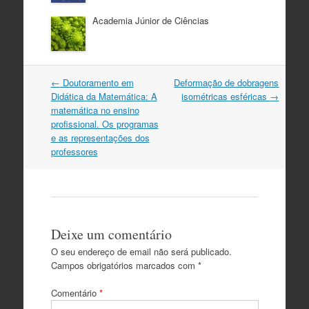
Academia Júnior de Ciências
Post
←
Doutoramento em
Deformação de dobragens
navigation
Didática da Matemática: A
isométricas esféricas
→
matemática no ensino
profissional. Os programas
e as representações dos
professores
Deixe um comentário
O seu endereço de email não será publicado.
Campos obrigatórios marcados com
*
Comentário
*