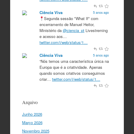
Ciência Viva
5 anos ago
Segunda sessão "What If" com
encerramento de Manuel Heitor,
Ministério da
@ciencia_pt
Livestreming
e acesso aos…
twitter.com/i/web/status/1…
Ciência Viva
5 anos ago
“Nós temos uma característica única na
Europa que é a criatividade. Apenas
quando somos criativos conseguimos
criar…
twitter.com/i/web/status/1…
Ciência Viva
5 anos ago
“O que nos distingue de outros locais é
Arquivo
a nossa matriz humanista na Europa
que está assente em três valores:
Junho 2026
coesão…
twitter.com/i/web/status/1…
Março 2026
Ciência Viva
5 anos ago
Novembro 2025