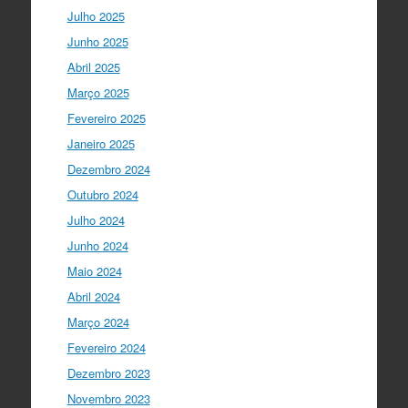
"Para mim, a criação do Ministério da
Julho 2025
Ciência foi o momento fundamental
para a mudança do ensino em Portugal,
Junho 2025
e par…
twitter.com/i/web/status/1…
Abril 2025
Março 2025
I Gulbenkian Ciência
5 anos ago
Fantastic closing up of
Fevereiro 2025
#SummerSchool2021
week with a talk
Janeiro 2025
about "Communicating at the Speed of
Dezembro 2024
Science" with the…
twitter.com/i/web/status/1…
Outubro 2024
Julho 2024
Ciência Viva
5 anos ago
Junho 2024
"Hoje fazemos parte de equipas
europeias multidisciplinares que têm
Maio 2024
um objetivo comum: a resolução de
Abril 2024
problemas mun…
twitter.com/i/web/status/1…
Março 2024
Fevereiro 2024
Ciência Viva
5 anos ago
Dezembro 2023
“O impacto dos jovens investigadores,
como eu, na sociedade é hoje muito
Novembro 2023