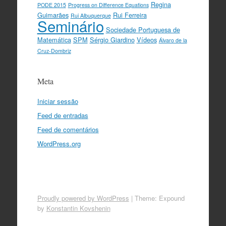
Regina
PODE 2015
Progress on Difference Equations
Guimarães
Rui Ferreira
Rui Albuquerque
Seminário
Sociedade Portuguesa de
Matemática
SPM
Sérgio Giardino
Vídeos
Álvaro de la
Cruz-Dombriz
Meta
Iniciar sessão
Feed de entradas
Feed de comentários
WordPress.org
Proudly powered by WordPress
|
Theme: Expound
by
Konstantin Kovshenin