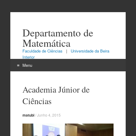
Departamento de
Matemática
Faculdade de Ciências
|
Universidade da Beira
Interior
Menu
Skip
to
Academia Júnior de
content
Ciências
matubi
/
Junho 4, 2015