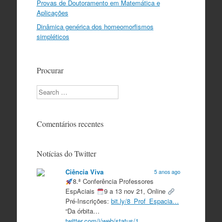
Provas de Doutoramento em Matemática e
Aplicações
Dinâmica genérica dos homeomorfismos
simpléticos
Procurar
Search
Comentários recentes
Notícias do Twitter
Ciência Viva
5 anos ago
8.ª Conferência Professores
EspAciais
9 a 13 nov 21, Online
Pré-Inscrições:
bit.ly/8_Prof_Espacia…
“Da órbita…
twitter.com/i/web/status/1…